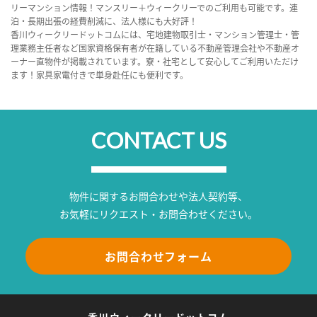
リーマンション情報！マンスリー＋ウィークリーでのご利用も可能です。連
泊・長期出張の経費削減に、法人様にも大好評！
香川ウィークリードットコムには、宅地建物取引士・マンション管理士・管
理業務主任者など国家資格保有者が在籍している不動産管理会社や不動産オ
ーナー直物件が掲載されています。寮・社宅として安心してご利用いただけ
ます！家具家電付きで単身赴任にも便利です。
CONTACT US
物件に関するお問合わせや法人契約等、
お気軽にリクエスト・お問合わせください。
お問合わせフォーム
香川ウィークリードットコム