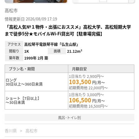
高松市
情報更新日 2026/08/09 17:19
「高松人気№１物件・出張におススメ」高松大学、高松短期大学
まで徒歩5分★モバイルWi-Fi貸出可【駐車場完備】
アクセス
高松琴平電鉄琴平線「仏生山駅」
間取り
1K
面積
21.12m²
築年数
1999年 2月 築
プラン名・期間
月額目安
1日当たり 2,900円～
ロング
103,500
円/月～
30日以上～360日未満
初期費用他 22,000円～
1日当たり 3,000円～
ショート【7日以上】
106,500
円/月～
～30日未満
初期費用他 16,500円～
風呂･トイレ別
香川県
高松市