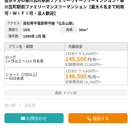
川瓦町駅前ファミリーマンスリーマンション【最大６名まで利用
可・ＷｉＦｉ可・法人歓迎】
アクセス
高松琴平電鉄琴平線「仏生山駅」
間取り
1DK
面積
39m²
築年数
1999年 2月 築
プラン名・期間
月額目安
1日当たり 4,300円～
ロング
145,500
円/月～
1ヶ月以上～12ヶ月未満
初期費用他 22,000円～
1日当たり 4,400円～
ショート【7日以上】
148,500
円/月～
～30日未満
初期費用他 16,500円～
風呂･トイレ別
香川県
高松市
お問合わせ
電話する