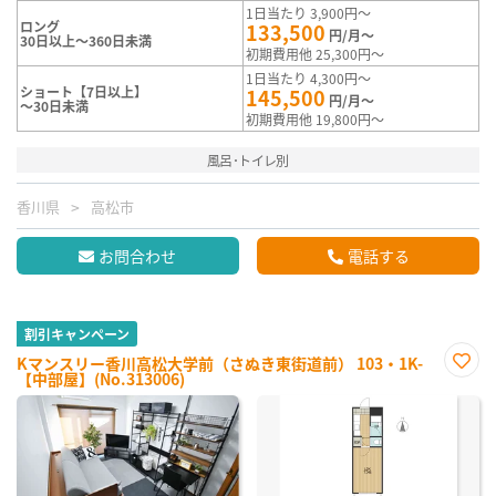
1日当たり 3,900円～
ロング
133,500
円/月～
30日以上～360日未満
初期費用他 25,300円～
1日当たり 4,300円～
ショート【7日以上】
145,500
円/月～
～30日未満
初期費用他 19,800円～
風呂･トイレ別
香川県
高松市
お問合わせ
電話する
割引キャンペーン
Kマンスリー香川高松大学前（さぬき東街道前） 103・1K-
【中部屋】(No.313006)
お気
に入
り登
録