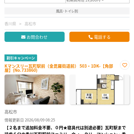
風呂･トイレ別
香川県
高松市
お問合わせ
電話する
割引キャンペーン
Kマンスリー瓦町駅前（金毘羅街道前） 503・1DK-【角部
屋】(No.733860)
お気
に入
り登
録
高松市
情報更新日 2026/08/09 08:25
【２名まで追加料金不要、０円★寝具代は別途必要】瓦町駅まで
徒歩６分の香川瓦町駅前ファミリーウィークリーマンション・香