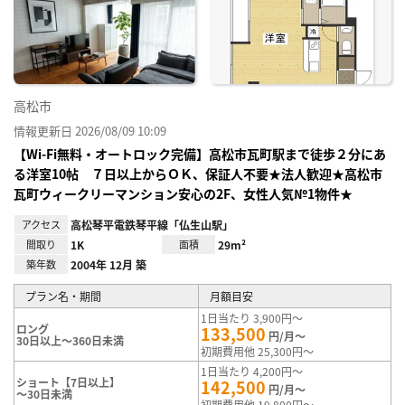
り登
録
高松市
情報更新日 2026/08/09 10:09
【Wi-Fi無料・オートロック完備】高松市瓦町駅まで徒歩２分にあ
る洋室10帖 ７日以上からＯＫ、保証人不要★法人歓迎★高松市
瓦町ウィークリーマンション安心の2F、女性人気№1物件★
アクセス
高松琴平電鉄琴平線「仏生山駅」
間取り
1K
面積
29m²
築年数
2004年 12月 築
プラン名・期間
月額目安
1日当たり 3,900円～
ロング
133,500
円/月～
30日以上～360日未満
初期費用他 25,300円～
1日当たり 4,200円～
ショート【7日以上】
142,500
円/月～
～30日未満
初期費用他 19,800円～