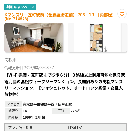
割引キャンペーン
Kマンスリー瓦町駅前（金毘羅街道前） 705・1R-【角部屋】
(No.714823)
お気
に入
り登
録
高松市
情報更新日 2026/08/09 08:47
【Wi-Fi完備・瓦町駅まで徒歩６分】３路線以上利用可能な家具家
電完備の高松ウィークリーマンション。長期割ありの高松マンス
リーマンション。【ウォシュレット、オートロック完備・女性人
気物件】
アクセス
高松琴平電鉄琴平線「仏生山駅」
間取り
1R
面積
27m²
築年数
1999年 2月 築
プラン名・期間
月額目安