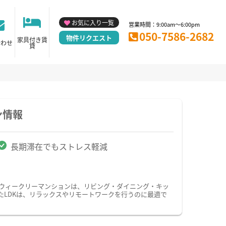
お気に入り一覧
営業時間：9:00am～6:00pm
050-7586-2682
物件リクエスト
家具付き賃
合わせ
貸
ン情報
長期滞在でもストレス軽減
・ウィークリーマンションは、リビング・ダイニング・キッ
たLDKは、リラックスやリモートワークを行うのに最適で