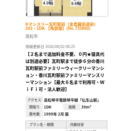
Kマンスリー瓦町駅前（金毘羅街道前）
503・1DK-【角部屋】(No.733860)
高松市
情報更新日 2026/08/02 08:25
【２名まで追加料金不要、０円★寝具代
は別途必要】瓦町駅まで徒歩６分の香川
瓦町駅前ファミリーウィークリーマンシ
ョン・香川瓦町駅前ファミリーマンスリ
ーマンション【最大６名まで利用可・Ｗ
ｉＦｉ可・法人歓迎】
高松琴平電鉄琴平線「仏生山駅」
アクセス
1DK
39m²
間取り
面積
1999年 2月 築
築年数
プラン名・期間
月額目安