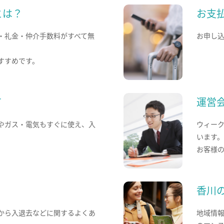
とは？
お支
・礼金・仲介手数料がすべて無
お申し
すすめです。
て
運営
やガス・電気もすぐに使え、入
ウィー
います
お客様
香川
から入退去などに関するよくあ
地域情