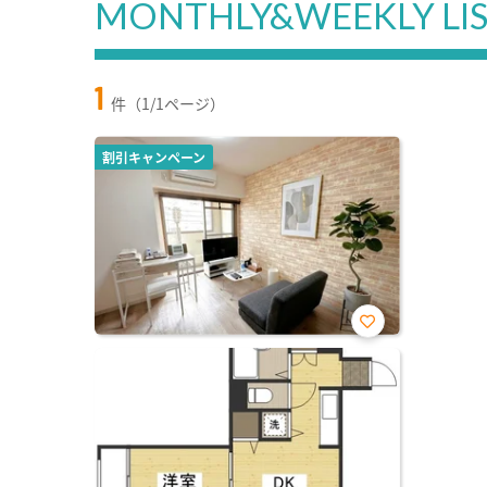
MONTHLY&WEEKLY LI
1
件（1/1ページ）
割引キャンペーン
お気
に入
り登
録