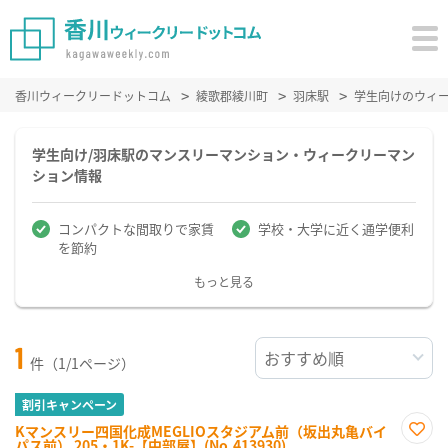
香川ウィークリードットコム
綾歌郡綾川町
羽床駅
学生向けのウィ
学生向け/羽床駅のマンスリーマンション・ウィークリーマン
ション情報
コンパクトな間取りで家賃
学校・大学に近く通学便利
を節約
もっと見る
1
件（1/1ページ）
割引キャンペーン
Kマンスリー四国化成MEGLIOスタジアム前（坂出丸亀バイ
パス前） 205・1K-【中部屋】(No.413930)