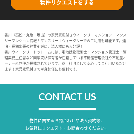
物件リクエストをする
香川（高松・丸亀・坂出）の家具家電付きウィークリーマンション・マンス
リーマンション情報！マンスリー＋ウィークリーでのご利用も可能です。連
泊・長期出張の経費削減に、法人様にも大好評！
香川ウィークリードットコムには、宅地建物取引士・マンション管理士・管
理業務主任者など国家資格保有者が在籍している不動産管理会社や不動産オ
ーナー直物件が掲載されています。寮・社宅として安心してご利用いただけ
ます！家具家電付きで単身赴任にも便利です。
CONTACT US
物件に関するお問合わせや法人契約等、
お気軽にリクエスト・お問合わせください。