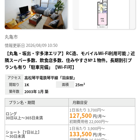
り登
録
丸亀市
情報更新日 2026/08/09 10:50
【丸亀・坂出・宇多津エリア】RC造、モバイルWi-Fi利用可能♪近
隣スーパー多数、飲食店多数、住みやすさ№１物件。長期割引プ
ランも有り「駐車完備」【Wi-Fi可】
アクセス
高松琴平電鉄琴平線「羽床駅」
間取り
1K
面積
25m²
築年数
2003年 1月 築
プラン名・期間
月額目安
1日当たり 3,700円～
ロング
127,500
円/月～
30日以上～365日未満
初期費用他 22,000円～
1日当たり 3,900円～
ショート【7日以上】
133,500
円/月～
～30日未満
初期費用他 16,500円～