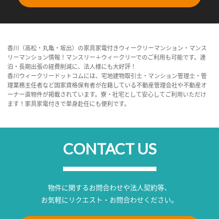
香川（高松・丸亀・坂出）の家具家電付きウィークリーマンション・マンス
リーマンション情報！マンスリー＋ウィークリーでのご利用も可能です。連
泊・長期出張の経費削減に、法人様にも大好評！
香川ウィークリードットコムには、宅地建物取引士・マンション管理士・管
理業務主任者など国家資格保有者が在籍している不動産管理会社や不動産オ
ーナー直物件が掲載されています。寮・社宅として安心してご利用いただけ
ます！家具家電付きで単身赴任にも便利です。
CONTACT US
物件に関するお問合わせや法人契約等、
お気軽にリクエスト・お問合わせください。