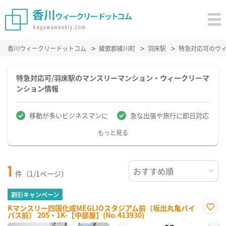
香川ウィークリードットコム
綾歌郡綾川町
羽床駅
特急対応可のウ
特急対応可/羽床駅のマンスリーマンション・ウィークリーマ
ンション情報
移動が多いビジネスマンに
急な出張や旅行に即日対応
もっと見る
1
件（1/1ページ）
割引キャンペーン
Kマンスリー四国化成MEGLIOスタジアム前（坂出丸亀バイ
パス前） 205・1K-【中部屋】(No.413930)
お気
に入