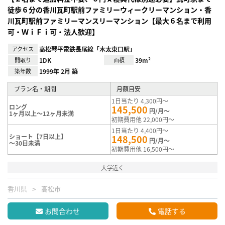
徒歩６分の香川瓦町駅前ファミリーウィークリーマンション・香
川瓦町駅前ファミリーマンスリーマンション【最大６名まで利用
可・ＷｉＦｉ可・法人歓迎】
アクセス
高松琴平電鉄長尾線「木太東口駅」
間取り
1DK
面積
39m²
築年数
1999年 2月 築
プラン名・期間
月額目安
1日当たり 4,300円～
ロング
145,500
円/月～
1ヶ月以上～12ヶ月未満
初期費用他 22,000円～
1日当たり 4,400円～
ショート【7日以上】
148,500
円/月～
～30日未満
初期費用他 16,500円～
大学近く
香川県
高松市
お問合わせ
電話する