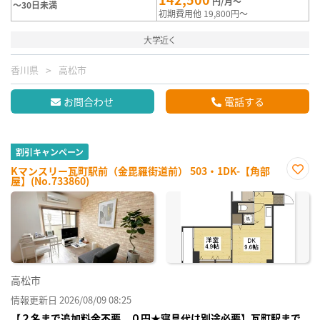
円/月～
～30日未満
初期費用他 19,800円～
大学近く
香川県
高松市
お問合わせ
電話する
割引キャンペーン
Kマンスリー瓦町駅前（金毘羅街道前） 503・1DK-【角部
屋】(No.733860)
お気
に入
り登
録
高松市
情報更新日 2026/08/09 08:25
【２名まで追加料金不要、０円★寝具代は別途必要】瓦町駅まで