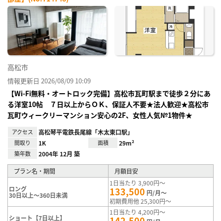
お気
に入
り登
録
高松市
情報更新日 2026/08/09 10:09
【Wi-Fi無料・オートロック完備】高松市瓦町駅まで徒歩２分にあ
る洋室10帖 ７日以上からＯＫ、保証人不要★法人歓迎★高松市
瓦町ウィークリーマンション安心の2F、女性人気№1物件★
アクセス
高松琴平電鉄長尾線「木太東口駅」
間取り
1K
面積
29m²
築年数
2004年 12月 築
プラン名・期間
月額目安
1日当たり 3,900円～
ロング
133,500
円/月～
30日以上～360日未満
初期費用他 25,300円～
1日当たり 4,200円～
ショート【7日以上】
142,500