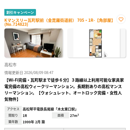
割引キャンペーン
Kマンスリー瓦町駅前（金毘羅街道前） 705・1R-【角部屋】
(No.714823)
お気
に入
り登
録
高松市
情報更新日 2026/08/09 08:47
【Wi-Fi完備・瓦町駅まで徒歩６分】３路線以上利用可能な家具家
電完備の高松ウィークリーマンション。長期割ありの高松マンス
リーマンション。【ウォシュレット、オートロック完備・女性人
気物件】
アクセス
高松琴平電鉄長尾線「木太東口駅」
間取り
1R
面積
27m²
築年数
1999年 2月 築