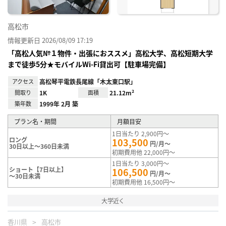
高松市
情報更新日 2026/08/09 17:19
「高松人気№１物件・出張におススメ」高松大学、高松短期大学
まで徒歩5分★モバイルWi-Fi貸出可【駐車場完備】
アクセス
高松琴平電鉄長尾線「木太東口駅」
間取り
1K
面積
21.12m²
築年数
1999年 2月 築
プラン名・期間
月額目安
1日当たり 2,900円～
ロング
103,500
円/月～
30日以上～360日未満
初期費用他 22,000円～
1日当たり 3,000円～
ショート【7日以上】
106,500
円/月～
～30日未満
初期費用他 16,500円～
大学近く
香川県
高松市