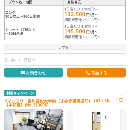
プラン名・期間
月額目安
1日当たり 3,900円～
ロング
133,500
円/月～
30日以上～360日未満
初期費用他 25,300円～
1日当たり 4,300円～
ショート【7日以上】
145,500
円/月～
～30日未満
初期費用他 19,800円～
大学近く
香川県
高松市
お問合わせ
電話する
割引キャンペーン
Kマンスリー香川高松大学前（さぬき東街道前） 103・1K-
【中部屋】(No.313006)
お気
に入
り登
録