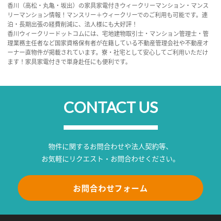
香川（高松・丸亀・坂出）の家具家電付きウィークリーマンション・マンス
リーマンション情報！マンスリー＋ウィークリーでのご利用も可能です。連
泊・長期出張の経費削減に、法人様にも大好評！
香川ウィークリードットコムには、宅地建物取引士・マンション管理士・管
理業務主任者など国家資格保有者が在籍している不動産管理会社や不動産オ
ーナー直物件が掲載されています。寮・社宅として安心してご利用いただけ
ます！家具家電付きで単身赴任にも便利です。
CONTACT US
物件に関するお問合わせや法人契約等、
お気軽にリクエスト・お問合わせください。
お問合わせフォーム