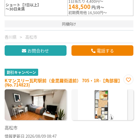
1日当たり 4,400円～
ショート【7日以上】
148,500
円/月～
～30日未満
初期費用他 16,500円～
同棲向け
香川県
高松市
お問合わせ
電話する
割引キャンペーン
Kマンスリー瓦町駅前（金毘羅街道前） 705・1R-【角部屋】
(No.714823)
お気
に入
り登
録
高松市
情報更新日 2026/08/09 08:47