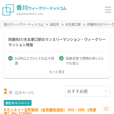
香川ウィークリードットコム
高松市
木太東口駅
同棲向けのウィー
同棲向け/木太東口駅のマンスリーマンション・ウィークリー
マンション情報
1LDK以上で2人でも広々快
収納充実で荷物の多い2人
適
でも安心
もっと見る
2
件（1/1ページ）
割引キャンペーン
Kマンスリー瓦町駅前（金毘羅街道前） 503・1DK-【角部
屋】(No.733860)