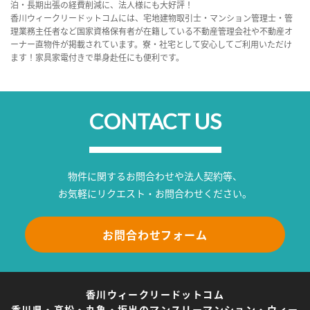
泊・長期出張の経費削減に、法人様にも大好評！
香川ウィークリードットコムには、宅地建物取引士・マンション管理士・管
理業務主任者など国家資格保有者が在籍している不動産管理会社や不動産オ
ーナー直物件が掲載されています。寮・社宅として安心してご利用いただけ
ます！家具家電付きで単身赴任にも便利です。
CONTACT US
物件に関するお問合わせや法人契約等、
お気軽にリクエスト・お問合わせください。
お問合わせフォーム
香川ウィークリードットコム
香川県・高松・丸亀・坂出のマンスリーマンション・ウィー