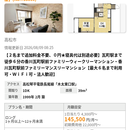
お気
に入
り登
録
高松市
情報更新日 2026/08/09 08:25
【２名まで追加料金不要、０円★寝具代は別途必要】瓦町駅まで
徒歩６分の香川瓦町駅前ファミリーウィークリーマンション・香
川瓦町駅前ファミリーマンスリーマンション【最大６名まで利用
可・ＷｉＦｉ可・法人歓迎】
アクセス
高松琴平電鉄長尾線「木太東口駅」
間取り
1DK
面積
39m²
築年数
1999年 2月 築
プラン名・期間
月額目安
1日当たり 4,300円～
ロング
145,500
円/月～
1ヶ月以上～12ヶ月未満
初期費用他 22,000円～