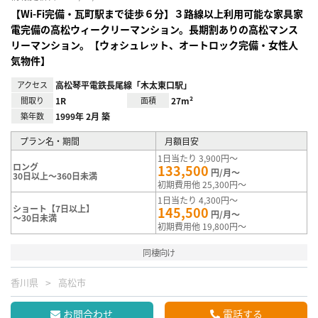
【Wi-Fi完備・瓦町駅まで徒歩６分】３路線以上利用可能な家具家
電完備の高松ウィークリーマンション。長期割ありの高松マンス
リーマンション。【ウォシュレット、オートロック完備・女性人
気物件】
アクセス
高松琴平電鉄長尾線「木太東口駅」
間取り
1R
面積
27m²
築年数
1999年 2月 築
プラン名・期間
月額目安
1日当たり 3,900円～
ロング
133,500
円/月～
30日以上～360日未満
初期費用他 25,300円～
1日当たり 4,300円～
ショート【7日以上】
145,500
円/月～
～30日未満
初期費用他 19,800円～
同棲向け
香川県
高松市
お問合わせ
電話する