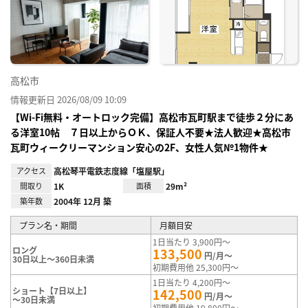
り登
録
高松市
情報更新日 2026/08/09 10:09
【Wi-Fi無料・オートロック完備】高松市瓦町駅まで徒歩２分にあ
る洋室10帖 ７日以上からＯＫ、保証人不要★法人歓迎★高松市
瓦町ウィークリーマンション安心の2F、女性人気№1物件★
アクセス
高松琴平電鉄志度線「塩屋駅」
間取り
1K
面積
29m²
築年数
2004年 12月 築
プラン名・期間
月額目安
1日当たり 3,900円～
ロング
133,500
円/月～
30日以上～360日未満
初期費用他 25,300円～
1日当たり 4,200円～
ショート【7日以上】
142,500
円/月～
～30日未満
初期費用他 19,800円～