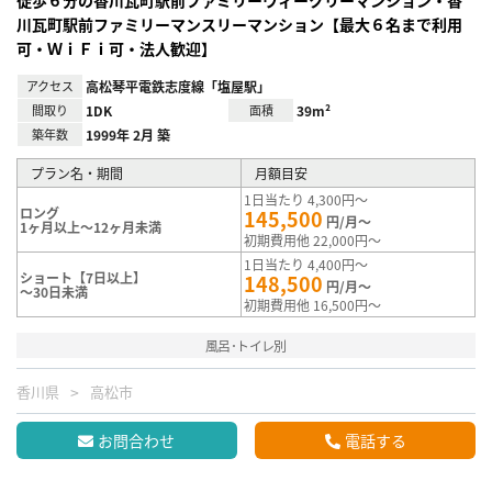
川瓦町駅前ファミリーマンスリーマンション【最大６名まで利用
可・ＷｉＦｉ可・法人歓迎】
アクセス
高松琴平電鉄志度線「塩屋駅」
間取り
1DK
面積
39m²
築年数
1999年 2月 築
プラン名・期間
月額目安
1日当たり 4,300円～
ロング
145,500
円/月～
1ヶ月以上～12ヶ月未満
初期費用他 22,000円～
1日当たり 4,400円～
ショート【7日以上】
148,500
円/月～
～30日未満
初期費用他 16,500円～
風呂･トイレ別
香川県
高松市
お問合わせ
電話する