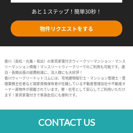
あと１ステップ！簡単30秒！
物件リクエストをする
香川（高松・丸亀・坂出）の家具家電付きウィークリーマンション・マンス
リーマンション情報！マンスリー＋ウィークリーでのご利用も可能です。連
泊・長期出張の経費削減に、法人様にも大好評！
香川ウィークリードットコムには、宅地建物取引士・マンション管理士・管
理業務主任者など国家資格保有者が在籍している不動産管理会社や不動産オ
ーナー直物件が掲載されています。寮・社宅として安心してご利用いただけ
ます！家具家電付きで単身赴任にも便利です。
CONTACT US