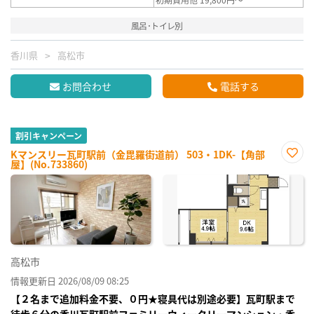
風呂･トイレ別
香川県
高松市
お問合わせ
電話する
割引キャンペーン
Kマンスリー瓦町駅前（金毘羅街道前） 503・1DK-【角部
屋】(No.733860)
お気
に入
り登
録
高松市
情報更新日 2026/08/09 08:25
【２名まで追加料金不要、０円★寝具代は別途必要】瓦町駅まで
徒歩６分の香川瓦町駅前ファミリーウィークリーマンション・香