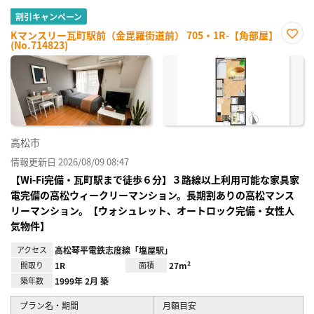
割引キャンペーン
Kマンスリー瓦町駅前（金毘羅街道前） 705・1R-【角部屋】
(No.714823)
お気
に入
り登
録
高松市
情報更新日 2026/08/09 08:47
【Wi-Fi完備・瓦町駅まで徒歩６分】３路線以上利用可能な家具家
電完備の高松ウィークリーマンション。長期割ありの高松マンス
リーマンション。【ウォシュレット、オートロック完備・女性人
気物件】
アクセス
高松琴平電鉄志度線「塩屋駅」
間取り
1R
面積
27m²
築年数
1999年 2月 築
プラン名・期間
月額目安