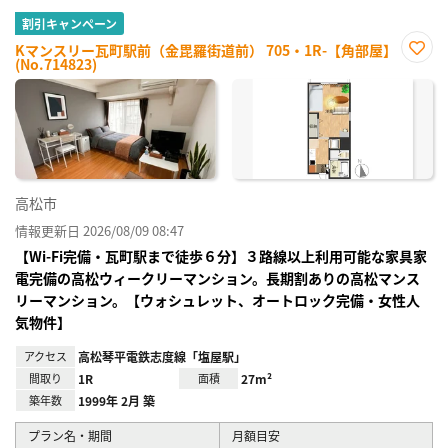
割引キャンペーン
Kマンスリー瓦町駅前（金毘羅街道前） 705・1R-【角部屋】
(No.714823)
お気
に入
り登
録
高松市
情報更新日 2026/08/09 08:47
【Wi-Fi完備・瓦町駅まで徒歩６分】３路線以上利用可能な家具家
電完備の高松ウィークリーマンション。長期割ありの高松マンス
リーマンション。【ウォシュレット、オートロック完備・女性人
気物件】
アクセス
高松琴平電鉄志度線「塩屋駅」
間取り
1R
面積
27m²
築年数
1999年 2月 築
プラン名・期間
月額目安