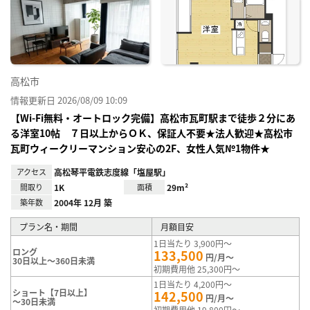
り登
録
高松市
情報更新日 2026/08/09 10:09
【Wi-Fi無料・オートロック完備】高松市瓦町駅まで徒歩２分にあ
る洋室10帖 ７日以上からＯＫ、保証人不要★法人歓迎★高松市
瓦町ウィークリーマンション安心の2F、女性人気№1物件★
アクセス
高松琴平電鉄志度線「塩屋駅」
間取り
1K
面積
29m²
築年数
2004年 12月 築
プラン名・期間
月額目安
1日当たり 3,900円～
ロング
133,500
円/月～
30日以上～360日未満
初期費用他 25,300円～
1日当たり 4,200円～
ショート【7日以上】
142,500
円/月～
～30日未満
初期費用他 19,800円～