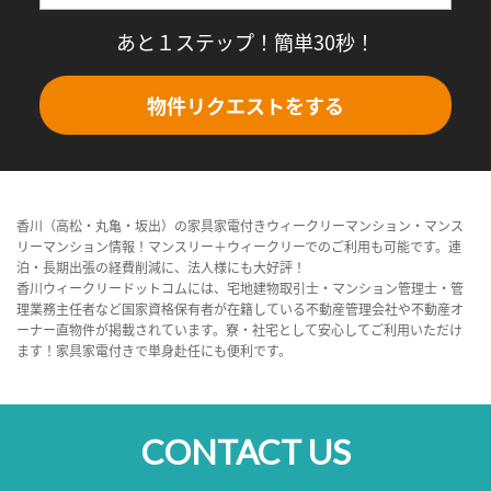
あと１ステップ！簡単30秒！
物件リクエストをする
香川（高松・丸亀・坂出）の家具家電付きウィークリーマンション・マンス
リーマンション情報！マンスリー＋ウィークリーでのご利用も可能です。連
泊・長期出張の経費削減に、法人様にも大好評！
香川ウィークリードットコムには、宅地建物取引士・マンション管理士・管
理業務主任者など国家資格保有者が在籍している不動産管理会社や不動産オ
ーナー直物件が掲載されています。寮・社宅として安心してご利用いただけ
ます！家具家電付きで単身赴任にも便利です。
CONTACT US