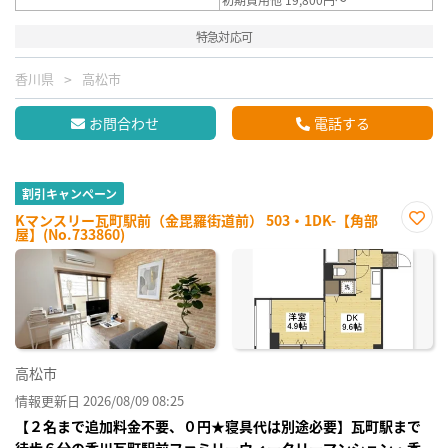
特急対応可
香川県
高松市
お問合わせ
電話する
割引キャンペーン
Kマンスリー瓦町駅前（金毘羅街道前） 503・1DK-【角部
屋】(No.733860)
お気
に入
り登
録
高松市
情報更新日 2026/08/09 08:25
【２名まで追加料金不要、０円★寝具代は別途必要】瓦町駅まで
徒歩６分の香川瓦町駅前ファミリーウィークリーマンション・香