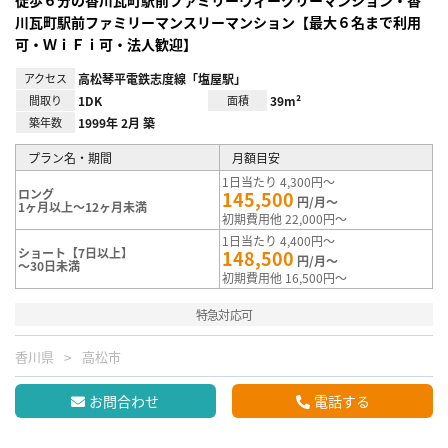
川瓦町駅前ファミリーマンスリーマンション【最大６名まで利用
可・ＷｉＦｉ可・法人歓迎】
アクセス
高松琴平電鉄志度線「塩屋駅」
間取り
1DK
面積
39m²
築年数
1999年 2月 築
プラン名・期間
月額目安
1日当たり 4,300円～
ロング
145,500
円/月～
1ヶ月以上～12ヶ月未満
初期費用他 22,000円～
1日当たり 4,400円～
ショート【7日以上】
148,500
円/月～
～30日未満
初期費用他 16,500円～
特急対応可
香川県
高松市
お問合わせ
電話する