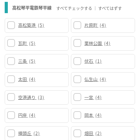
高松琴平電鉄琴平線
すべてチェックする
すべてはずす
高松築港
(5)
片原町
(4)
瓦町
(5)
栗林公園
(4)
三条
(5)
伏石
(1)
太田
(4)
仏生山
(4)
空港通り
(3)
一宮
(4)
円座
(4)
岡本
(4)
挿頭丘
(2)
畑田
(2)