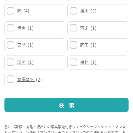
陶
(4)
綾川
(3)
滝宮
(1)
羽床
(1)
栗熊
(1)
岡田
(1)
羽間
(1)
榎井
(1)
琴電琴平
(2)
香川（高松・丸亀・坂出）の家具家電付きウィークリーマンション・マンス
リーマンション情報！マンスリー＋ウィークリーでのご利用も可能です。連