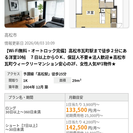
り登
録
高松市
情報更新日 2026/08/03 10:09
【Wi-Fi無料・オートロック完備】高松市瓦町駅まで徒歩２分にあ
る洋室10帖 ７日以上からＯＫ、保証人不要★法人歓迎★高松市
瓦町ウィークリーマンション安心の2F、女性人気№1物件★
アクセス
予讃線「高松駅」徒歩25分
間取り
1K
面積
29m²
築年数
2004年 12月 築
プラン名・期間
月額目安
1日当たり 3,900円～
ロング
133,500
円/月～
30日以上～360日未満
初期費用他 25,300円～
1日当たり 4,200円～
ショート【7日以上】
142,500
円/月～
～30日未満
初期費用他 19,800円～