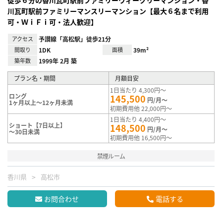
川瓦町駅前ファミリーマンスリーマンション【最大６名まで利用
可・ＷｉＦｉ可・法人歓迎】
アクセス
予讃線「高松駅」徒歩21分
間取り
1DK
面積
39m²
築年数
1999年 2月 築
プラン名・期間
月額目安
1日当たり 4,300円～
ロング
145,500
円/月～
1ヶ月以上～12ヶ月未満
初期費用他 22,000円～
1日当たり 4,400円～
ショート【7日以上】
148,500
円/月～
～30日未満
初期費用他 16,500円～
禁煙ルーム
香川県
高松市
お問合わせ
電話する