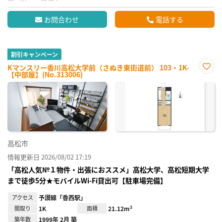
お問合わせ
電話する
割引キャンペーン
Kマンスリー香川高松大学前（さぬき東街道前） 103・1K-
【中部屋】(No.313006)
お気
に入
り登
録
高松市
情報更新日 2026/08/02 17:19
「高松人気№１物件・出張におススメ」高松大学、高松短期大学
まで徒歩5分★モバイルWi-Fi貸出可【駐車場完備】
アクセス
予讃線「香西駅」
間取り
1K
面積
21.12m²
築年数
1999年 2月 築