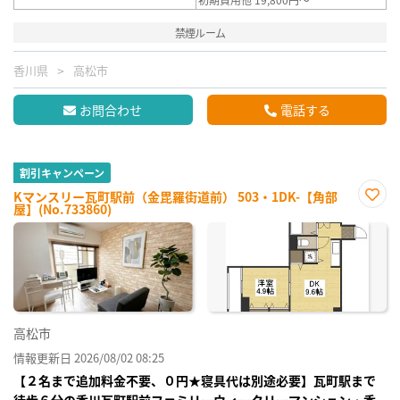
禁煙ルーム
香川県
高松市
お問合わせ
電話する
割引キャンペーン
Kマンスリー瓦町駅前（金毘羅街道前） 503・1DK-【角部
屋】(No.733860)
お気
に入
り登
録
高松市
情報更新日 2026/08/02 08:25
【２名まで追加料金不要、０円★寝具代は別途必要】瓦町駅まで
徒歩６分の香川瓦町駅前ファミリーウィークリーマンション・香