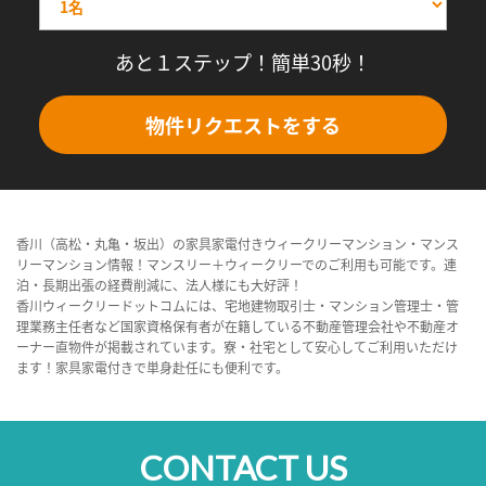
あと１ステップ！簡単30秒！
物件リクエストをする
香川（高松・丸亀・坂出）の家具家電付きウィークリーマンション・マンス
リーマンション情報！マンスリー＋ウィークリーでのご利用も可能です。連
泊・長期出張の経費削減に、法人様にも大好評！
香川ウィークリードットコムには、宅地建物取引士・マンション管理士・管
理業務主任者など国家資格保有者が在籍している不動産管理会社や不動産オ
ーナー直物件が掲載されています。寮・社宅として安心してご利用いただけ
ます！家具家電付きで単身赴任にも便利です。
CONTACT US