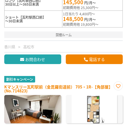
ロング【瓦町駅西口前】
145,500
円/月～
30日以上～365日未満
初期費用他 25,300円～
1日当たり 4,400円～
ショート【瓦町駅西口前】
148,500
円/月～
～30日未満
初期費用他 19,800円～
禁煙ルーム
香川県
高松市
お問合わせ
電話する
割引キャンペーン
Kマンスリー瓦町駅前（金毘羅街道前） 705・1R-【角部屋】
(No.714823)
お気
に入
り登
録