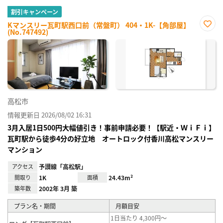
割引キャンペーン
Kマンスリー瓦町駅西口前（常盤町） 404・1K-【角部屋】
(No.747492)
お気
に入
り登
録
高松市
情報更新日 2026/08/02 16:31
3月入居1日500円大幅値引き！事前申請必要！【駅近・ＷｉＦｉ】
瓦町駅から徒歩4分の好立地 オートロック付香川高松マンスリー
マンション
アクセス
予讃線「高松駅」
間取り
1K
面積
24.43m²
築年数
2002年 3月 築
プラン名・期間
月額目安
1日当たり 4,300円～