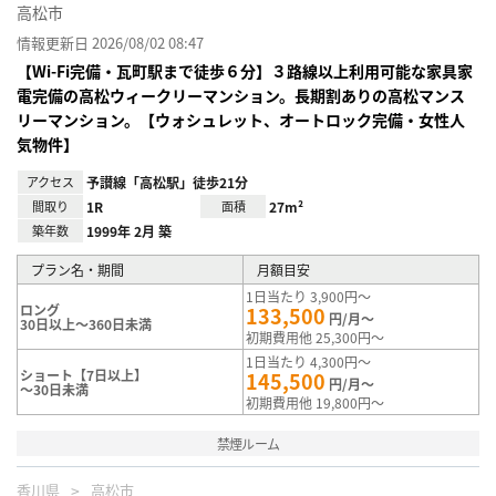
高松市
情報更新日 2026/08/02 08:47
【Wi-Fi完備・瓦町駅まで徒歩６分】３路線以上利用可能な家具家
電完備の高松ウィークリーマンション。長期割ありの高松マンス
リーマンション。【ウォシュレット、オートロック完備・女性人
気物件】
アクセス
予讃線「高松駅」徒歩21分
間取り
1R
面積
27m²
築年数
1999年 2月 築
プラン名・期間
月額目安
1日当たり 3,900円～
ロング
133,500
円/月～
30日以上～360日未満
初期費用他 25,300円～
1日当たり 4,300円～
ショート【7日以上】
145,500
円/月～
～30日未満
初期費用他 19,800円～
禁煙ルーム
香川県
高松市