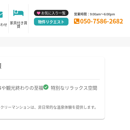
お気に入り一覧
営業時間：9:00am～6:00pm
050-7586-2682
物件リクエスト
家具付き賃
合わせ
貸
報
事や観光終わりの至福
特別なリラックス空間
ークリーマンションは、非日常的な温泉体験を提供します。