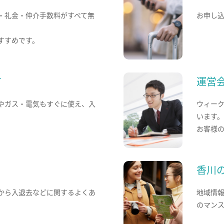
・礼金・仲介手数料がすべて無
お申し
すすめです。
て
運営
やガス・電気もすぐに使え、入
ウィー
います
お客様
香川
から入退去などに関するよくあ
地域情
のマン