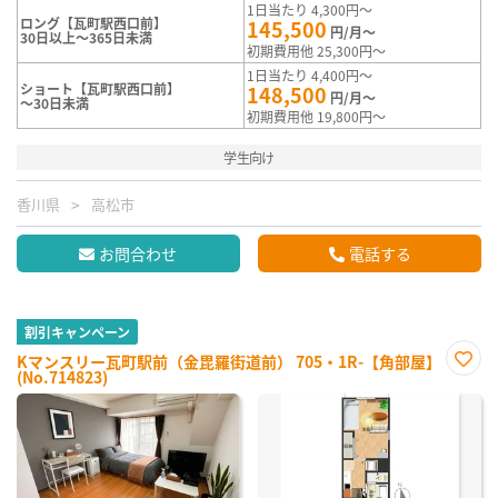
1日当たり 4,300円～
ロング【瓦町駅西口前】
145,500
円/月～
30日以上～365日未満
初期費用他 25,300円～
1日当たり 4,400円～
ショート【瓦町駅西口前】
148,500
円/月～
～30日未満
初期費用他 19,800円～
学生向け
香川県
高松市
お問合わせ
電話する
割引キャンペーン
Kマンスリー瓦町駅前（金毘羅街道前） 705・1R-【角部屋】
(No.714823)
お気
に入
り登
録