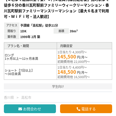
徒歩６分の香川瓦町駅前ファミリーウィークリーマンション・香
川瓦町駅前ファミリーマンスリーマンション【最大６名まで利用
可・ＷｉＦｉ可・法人歓迎】
アクセス
予讃線「高松駅」徒歩21分
間取り
1DK
面積
39m²
築年数
1999年 2月 築
プラン名・期間
月額目安
1日当たり 4,300円～
ロング
145,500
円/月～
1ヶ月以上～12ヶ月未満
初期費用他 22,000円～
1日当たり 4,400円～
ショート【7日以上】
148,500
円/月～
～30日未満
初期費用他 16,500円～
学生向け
香川県
高松市
お問合わせ
電話する