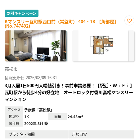
割引キャンペーン
Kマンスリー瓦町駅西口前（常盤町） 404・1K-【角部屋】
(No.747492)
お気
に入
り登
録
高松市
情報更新日 2026/08/09 16:31
3月入居1日500円大幅値引き！事前申請必要！【駅近・ＷｉＦｉ】
瓦町駅から徒歩4分の好立地 オートロック付香川高松マンスリー
マンション
アクセス
予讃線「高松駅」
間取り
1K
面積
24.43m²
築年数
2002年 3月 築
プラン名・期間
月額目安