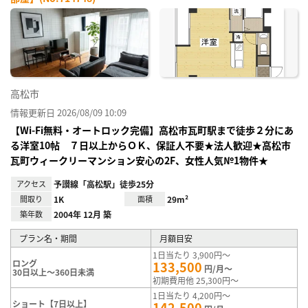
お気
に入
り登
録
高松市
情報更新日 2026/08/09 10:09
【Wi-Fi無料・オートロック完備】高松市瓦町駅まで徒歩２分にあ
る洋室10帖 ７日以上からＯＫ、保証人不要★法人歓迎★高松市
瓦町ウィークリーマンション安心の2F、女性人気№1物件★
アクセス
予讃線「高松駅」徒歩25分
間取り
1K
面積
29m²
築年数
2004年 12月 築
プラン名・期間
月額目安
1日当たり 3,900円～
ロング
133,500
円/月～
30日以上～360日未満
初期費用他 25,300円～
1日当たり 4,200円～
ショート【7日以上】
142,500