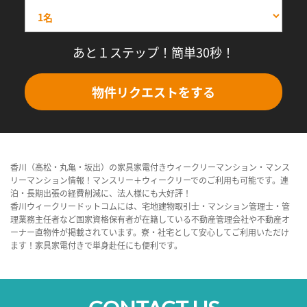
あと１ステップ！簡単30秒！
物件リクエストをする
香川（高松・丸亀・坂出）の家具家電付きウィークリーマンション・マンス
リーマンション情報！マンスリー＋ウィークリーでのご利用も可能です。連
泊・長期出張の経費削減に、法人様にも大好評！
香川ウィークリードットコムには、宅地建物取引士・マンション管理士・管
理業務主任者など国家資格保有者が在籍している不動産管理会社や不動産オ
ーナー直物件が掲載されています。寮・社宅として安心してご利用いただけ
ます！家具家電付きで単身赴任にも便利です。