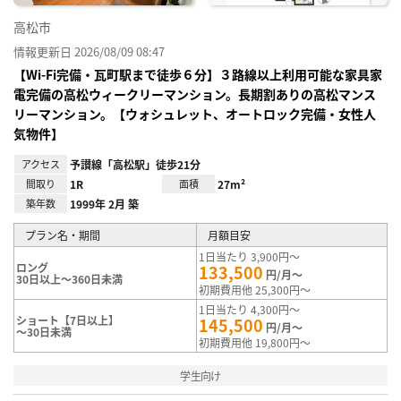
高松市
情報更新日 2026/08/09 08:47
【Wi-Fi完備・瓦町駅まで徒歩６分】３路線以上利用可能な家具家
電完備の高松ウィークリーマンション。長期割ありの高松マンス
リーマンション。【ウォシュレット、オートロック完備・女性人
気物件】
アクセス
予讃線「高松駅」徒歩21分
間取り
1R
面積
27m²
築年数
1999年 2月 築
プラン名・期間
月額目安
1日当たり 3,900円～
ロング
133,500
円/月～
30日以上～360日未満
初期費用他 25,300円～
1日当たり 4,300円～
ショート【7日以上】
145,500
円/月～
～30日未満
初期費用他 19,800円～
学生向け