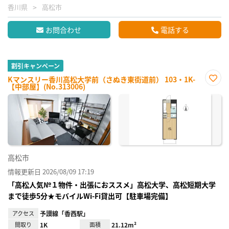
香川県
高松市
お問合わせ
電話する
割引キャンペーン
Kマンスリー香川高松大学前（さぬき東街道前） 103・1K-
【中部屋】(No.313006)
お気
に入
り登
録
高松市
情報更新日 2026/08/09 17:19
「高松人気№１物件・出張におススメ」高松大学、高松短期大学
まで徒歩5分★モバイルWi-Fi貸出可【駐車場完備】
アクセス
予讃線「香西駅」
間取り
1K
面積
21.12m²