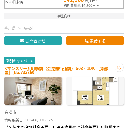
円/月～
～30日未満
初期費用他 19,800円～
学生向け
香川県
高松市
お問合わせ
電話する
割引キャンペーン
Kマンスリー瓦町駅前（金毘羅街道前） 503・1DK-【角部
屋】(No.733860)
お気
に入
り登
録
高松市
情報更新日 2026/08/09 08:25
【２名まで追加料金不要、０円★寝具代は別途必要】瓦町駅まで