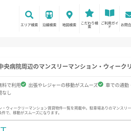
こだわり検
ご利用ガイ
エリア検索
沿線検索
地図検索
お問
索
ド
立中央病院周辺のマンスリーマンション・ウィーク
無料で利用
出張やレジャーの移動がスムーズ
車での通勤
間なし
ン・ウィークリーマンション賃貸物件一覧を掲載中。駐車場ありのマンスリ
条件で、移動がスムーズになります。
ST