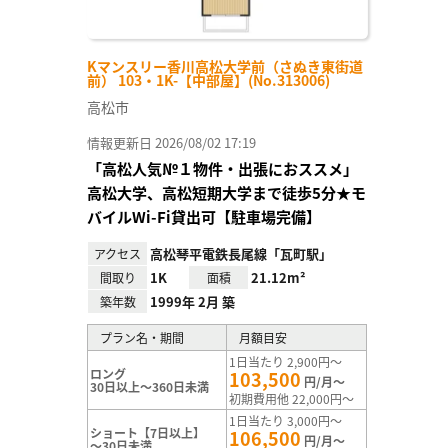
Kマンスリー香川高松大学前（さぬき東街道
前） 103・1K-【中部屋】(No.313006)
高松市
情報更新日 2026/08/02 17:19
「高松人気№１物件・出張におススメ」
高松大学、高松短期大学まで徒歩5分★モ
バイルWi-Fi貸出可【駐車場完備】
高松琴平電鉄長尾線「瓦町駅」
アクセス
1K
21.12m²
間取り
面積
1999年 2月 築
築年数
プラン名・期間
月額目安
1日当たり 2,900円～
ロング
103,500
円/月～
30日以上～360日未満
初期費用他 22,000円～
1日当たり 3,000円～
ショート【7日以上】
106,500
円/月～
～30日未満