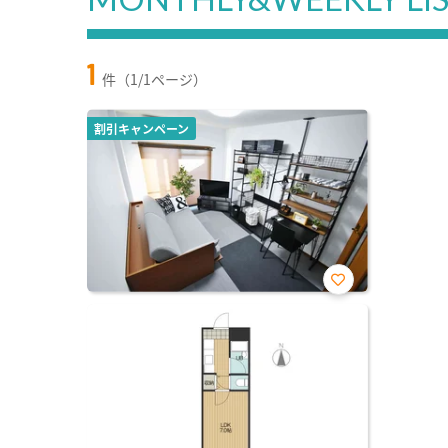
1
件（1/1ページ）
割引キャンペーン
お気
に入
り登
録