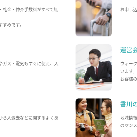
・礼金・仲介手数料がすべて無
お申し
すすめです。
て
運営
やガス・電気もすぐに使え、入
ウィー
います
お客様
香川
から入退去などに関するよくあ
地域情
のマン