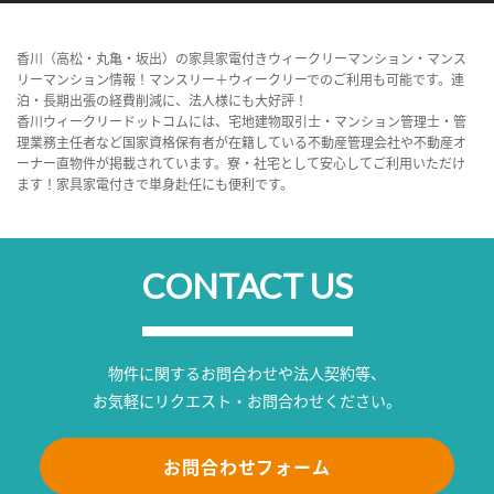
香川（高松・丸亀・坂出）の家具家電付きウィークリーマンション・マンス
リーマンション情報！マンスリー＋ウィークリーでのご利用も可能です。連
泊・長期出張の経費削減に、法人様にも大好評！
香川ウィークリードットコムには、宅地建物取引士・マンション管理士・管
理業務主任者など国家資格保有者が在籍している不動産管理会社や不動産オ
ーナー直物件が掲載されています。寮・社宅として安心してご利用いただけ
ます！家具家電付きで単身赴任にも便利です。
CONTACT US
物件に関するお問合わせや法人契約等、
お気軽にリクエスト・お問合わせください。
お問合わせフォーム