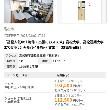
り登
録
高松市
情報更新日 2026/08/02 17:19
「高松人気№１物件・出張におススメ」高松大学、高松短期大学
まで徒歩5分★モバイルWi-Fi貸出可【駐車場完備】
アクセス
高松琴平電鉄長尾線「瓦町駅」
間取り
1K
面積
21.12m²
築年数
1999年 2月 築
プラン名・期間
月額目安
1日当たり 2,900円～
ロング
103,500
円/月～
30日以上～360日未満
初期費用他 22,000円～
1日当たり 3,200円～
ショート【7日以上】
112,500
円/月～
～30日未満
初期費用他 16,500円～