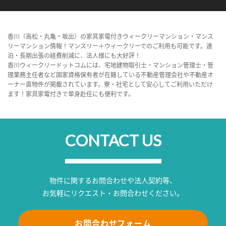
香川（高松・丸亀・坂出）の家具家電付きウィークリーマンション・マンス
リーマンション情報！マンスリー＋ウィークリーでのご利用も可能です。連
泊・長期出張の経費削減に、法人様にも大好評！
香川ウィークリードットコムには、宅地建物取引士・マンション管理士・管
理業務主任者など国家資格保有者が在籍している不動産管理会社や不動産オ
ーナー直物件が掲載されています。寮・社宅として安心してご利用いただけ
ます！家具家電付きで単身赴任にも便利です。
CONTACT US
物件に関するお問合わせや法人契約等、
お気軽にリクエスト・お問合わせください。
お問合わせフォーム