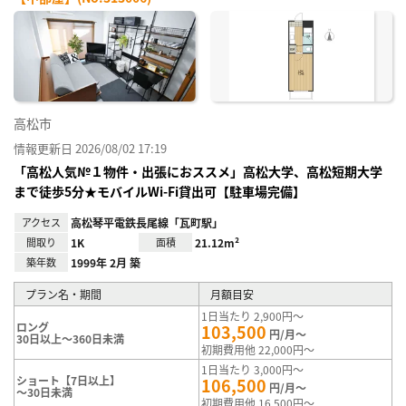
お気
に入
り登
録
高松市
情報更新日 2026/08/02 17:19
「高松人気№１物件・出張におススメ」高松大学、高松短期大学
まで徒歩5分★モバイルWi-Fi貸出可【駐車場完備】
アクセス
高松琴平電鉄長尾線「瓦町駅」
間取り
1K
面積
21.12m²
築年数
1999年 2月 築
プラン名・期間
月額目安
1日当たり 2,900円～
ロング
103,500
円/月～
30日以上～360日未満
初期費用他 22,000円～
1日当たり 3,000円～
ショート【7日以上】
106,500
円/月～
～30日未満
初期費用他 16,500円～