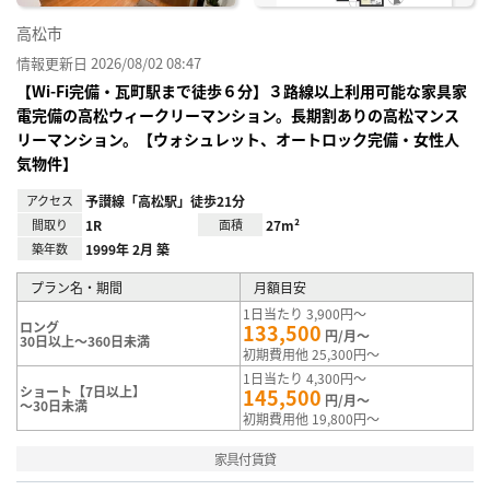
高松市
情報更新日 2026/08/02 08:47
【Wi-Fi完備・瓦町駅まで徒歩６分】３路線以上利用可能な家具家
電完備の高松ウィークリーマンション。長期割ありの高松マンス
リーマンション。【ウォシュレット、オートロック完備・女性人
気物件】
アクセス
予讃線「高松駅」徒歩21分
間取り
1R
面積
27m²
築年数
1999年 2月 築
プラン名・期間
月額目安
1日当たり 3,900円～
ロング
133,500
円/月～
30日以上～360日未満
初期費用他 25,300円～
1日当たり 4,300円～
ショート【7日以上】
145,500
円/月～
～30日未満
初期費用他 19,800円～
家具付賃貸