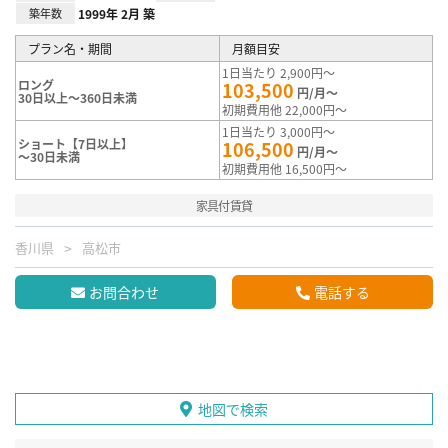
築年数
1999年 2月 築
プラン名・期間
月額目安
1日当たり 2,900円～
ロング
103,500
円/月～
30日以上～360日未満
初期費用他 22,000円～
1日当たり 3,000円～
ショート【7日以上】
106,500
円/月～
～30日未満
初期費用他 16,500円～
家具付賃貸
香川県
高松市
お問合わせ
電話する
地図で検索