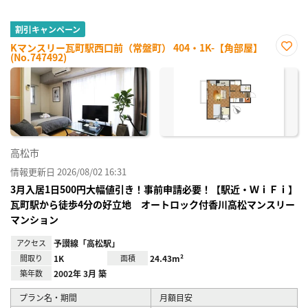
割引キャンペーン
Kマンスリー瓦町駅西口前（常盤町） 404・1K-【角部屋】
(No.747492)
お気
に入
り登
録
高松市
情報更新日 2026/08/02 16:31
3月入居1日500円大幅値引き！事前申請必要！【駅近・ＷｉＦｉ】
瓦町駅から徒歩4分の好立地 オートロック付香川高松マンスリー
マンション
アクセス
予讃線「高松駅」
間取り
1K
面積
24.43m²
築年数
2002年 3月 築
プラン名・期間
月額目安