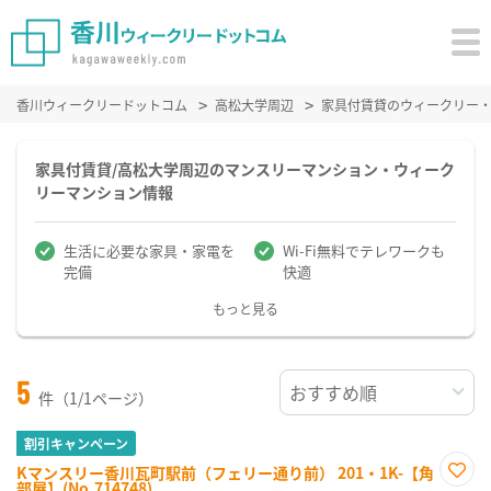
香川ウィークリードットコム
高松大学周辺
家具付賃貸のウィークリー
家具付賃貸/高松大学周辺のマンスリーマンション・ウィーク
リーマンション情報
生活に必要な家具・家電を
Wi-Fi無料でテレワークも
完備
快適
もっと見る
5
件（1/1ページ）
割引キャンペーン
Kマンスリー香川瓦町駅前（フェリー通り前） 201・1K-【角
部屋】(No.714748)