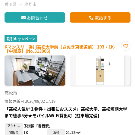
香川県
高松市
お問合わせ
電話する
割引キャンペーン
Kマンスリー香川高松大学前（さぬき東街道前） 103・1K-
【中部屋】(No.313006)
お気
に入
り登
録
高松市
情報更新日 2026/08/02 17:19
「高松人気№１物件・出張におススメ」高松大学、高松短期大学
まで徒歩5分★モバイルWi-Fi貸出可【駐車場完備】
アクセス
予讃線「香西駅」
間取り
1K
面積
21.12m²