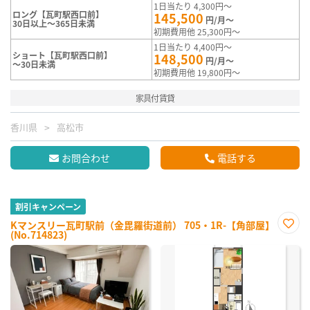
1日当たり 4,300円～
ロング【瓦町駅西口前】
145,500
円/月～
30日以上～365日未満
初期費用他 25,300円～
1日当たり 4,400円～
ショート【瓦町駅西口前】
148,500
円/月～
～30日未満
初期費用他 19,800円～
家具付賃貸
香川県
高松市
お問合わせ
電話する
割引キャンペーン
Kマンスリー瓦町駅前（金毘羅街道前） 705・1R-【角部屋】
(No.714823)
お気
に入
り登
録