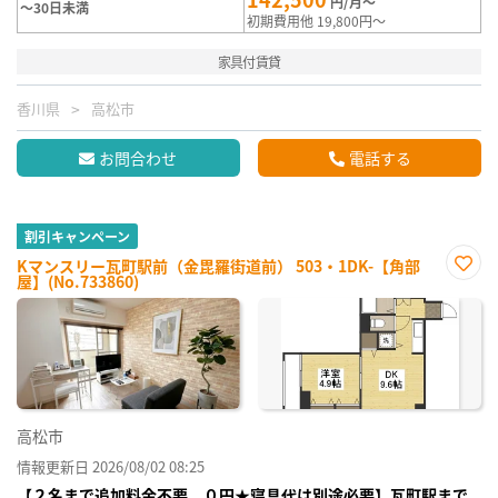
円/月～
～30日未満
初期費用他 19,800円～
家具付賃貸
香川県
高松市
お問合わせ
電話する
割引キャンペーン
Kマンスリー瓦町駅前（金毘羅街道前） 503・1DK-【角部
屋】(No.733860)
お気
に入
り登
録
高松市
情報更新日 2026/08/02 08:25
【２名まで追加料金不要、０円★寝具代は別途必要】瓦町駅まで