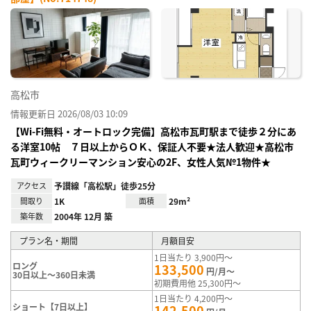
お気
に入
り登
録
高松市
情報更新日 2026/08/03 10:09
【Wi-Fi無料・オートロック完備】高松市瓦町駅まで徒歩２分にあ
る洋室10帖 ７日以上からＯＫ、保証人不要★法人歓迎★高松市
瓦町ウィークリーマンション安心の2F、女性人気№1物件★
アクセス
予讃線「高松駅」徒歩25分
間取り
1K
面積
29m²
築年数
2004年 12月 築
プラン名・期間
月額目安
1日当たり 3,900円～
ロング
133,500
円/月～
30日以上～360日未満
初期費用他 25,300円～
1日当たり 4,200円～
ショート【7日以上】
142,500