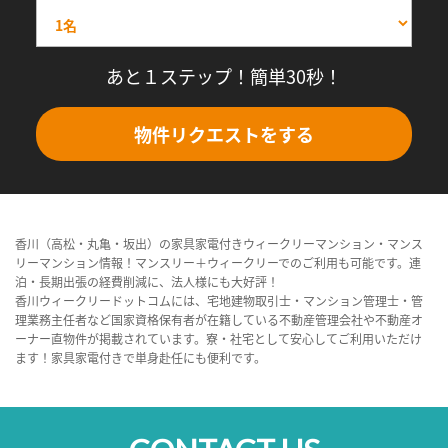
あと１ステップ！簡単30秒！
物件リクエストをする
香川（高松・丸亀・坂出）の家具家電付きウィークリーマンション・マンス
リーマンション情報！マンスリー＋ウィークリーでのご利用も可能です。連
泊・長期出張の経費削減に、法人様にも大好評！
香川ウィークリードットコムには、宅地建物取引士・マンション管理士・管
理業務主任者など国家資格保有者が在籍している不動産管理会社や不動産オ
ーナー直物件が掲載されています。寮・社宅として安心してご利用いただけ
ます！家具家電付きで単身赴任にも便利です。