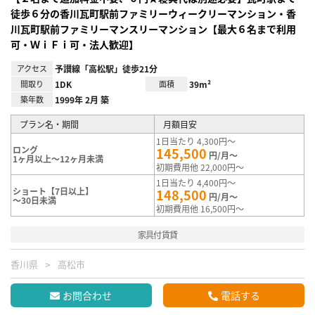
徒歩６分の香川瓦町駅前ファミリーウィークリーマンション・香
川瓦町駅前ファミリーマンスリーマンション【最大６名まで利用
可・ＷｉＦｉ可・法人歓迎】
アクセス
予讃線「高松駅」徒歩21分
間取り
1DK
面積
39m²
築年数
1999年 2月 築
プラン名・期間
月額目安
1日当たり 4,300円～
ロング
145,500
円/月～
1ヶ月以上～12ヶ月未満
初期費用他 22,000円～
1日当たり 4,400円～
ショート【7日以上】
148,500
円/月～
～30日未満
初期費用他 16,500円～
家具付賃貸
香川県
高松市
お問合わせ
電話する