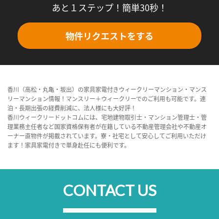
あと１ステップ！簡単30秒！
物件リクエストをする
香川（高松・丸亀・坂出）の家具家電付きウィークリーマンション・マンス
リーマンション情報！マンスリー＋ウィークリーでのご利用も可能です。連
泊・長期出張の経費削減に、法人様にも大好評！
香川ウィークリードットコムには、宅地建物取引士・マンション管理士・管
理業務主任者など国家資格保有者が在籍している不動産管理会社や不動産オ
ーナー直物件が掲載されています。寮・社宅として安心してご利用いただけ
ます！家具家電付きで単身赴任にも便利です。
CONTACT US