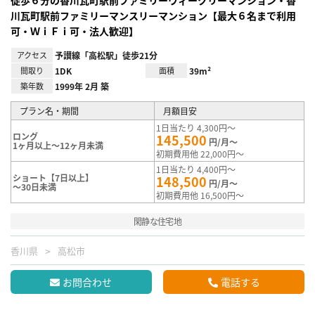
川瓦町駅前ファミリーマンスリーマンション【最大６名まで利用
可・ＷｉＦｉ可・法人歓迎】
アクセス
予讃線「高松駅」徒歩21分
間取り
1DK
面積
39m²
築年数
1999年 2月 築
プラン名・期間
月額目安
1日当たり 4,300円～
ロング
145,500
円/月～
1ヶ月以上～12ヶ月未満
初期費用他 22,000円～
1日当たり 4,400円～
ショート【7日以上】
148,500
円/月～
～30日未満
初期費用他 16,500円～
閑静な住宅地
香川県
高松市
お問合わせ
電話する