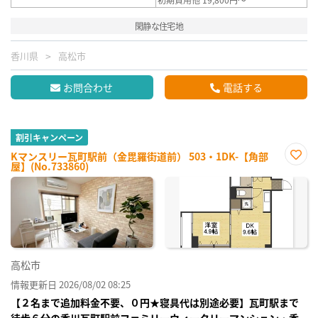
閑静な住宅地
香川県
高松市
お問合わせ
電話する
割引キャンペーン
Kマンスリー瓦町駅前（金毘羅街道前） 503・1DK-【角部
屋】(No.733860)
お気
に入
り登
録
高松市
情報更新日 2026/08/02 08:25
【２名まで追加料金不要、０円★寝具代は別途必要】瓦町駅まで
徒歩６分の香川瓦町駅前ファミリーウィークリーマンション・香