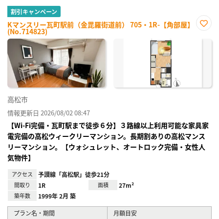
割引キャンペーン
Kマンスリー瓦町駅前（金毘羅街道前） 705・1R-【角部屋】
(No.714823)
お気
に入
り登
録
高松市
情報更新日 2026/08/02 08:47
【Wi-Fi完備・瓦町駅まで徒歩６分】３路線以上利用可能な家具家
電完備の高松ウィークリーマンション。長期割ありの高松マンス
リーマンション。【ウォシュレット、オートロック完備・女性人
気物件】
アクセス
予讃線「高松駅」徒歩21分
間取り
1R
面積
27m²
築年数
1999年 2月 築
プラン名・期間
月額目安