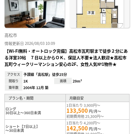
り登
録
高松市
情報更新日 2026/08/03 10:09
【Wi-Fi無料・オートロック完備】高松市瓦町駅まで徒歩２分にあ
る洋室10帖 ７日以上からＯＫ、保証人不要★法人歓迎★高松市
瓦町ウィークリーマンション安心の2F、女性人気№1物件★
アクセス
予讃線「高松駅」徒歩25分
間取り
1K
面積
29m²
築年数
2004年 12月 築
プラン名・期間
月額目安
1日当たり 3,900円～
ロング
133,500
円/月～
30日以上～360日未満
初期費用他 25,300円～
1日当たり 4,200円～
ショート【7日以上】
142,500
円/月～
～30日未満
初期費用他 19,800円～