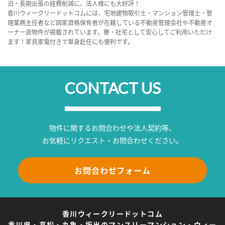
泊・長期出張の経費削減に、法人様にも大好評！
香川ウィークリードットコムには、宅地建物取引士・マンション管理士・管
理業務主任者など国家資格保有者が在籍している不動産管理会社や不動産オ
ーナー直物件が掲載されています。寮・社宅として安心してご利用いただけ
ます！家具家電付きで単身赴任にも便利です。
CONTACT US
物件に関するお問合わせや法人契約等、
お気軽にリクエスト・お問合わせください。
お問合わせフォーム
香川ウィークリードットコム
香川県・高松・丸亀・坂出のマンスリーマンション・ウィー