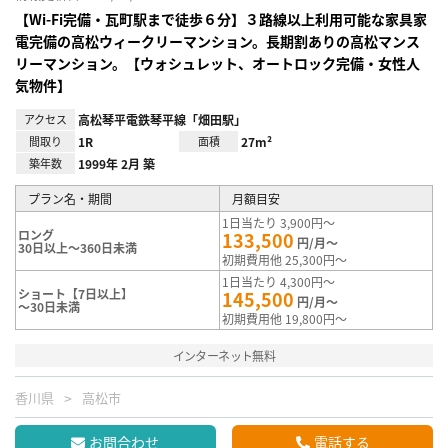
【Wi-Fi完備・瓦町駅まで徒歩６分】３路線以上利用可能な家具家
電完備の高松ウィークリーマンション。長期割ありの高松マンス
リーマンション。【ウォシュレット、オートロック完備・女性人
気物件】
アクセス
高松琴平電鉄琴平線「畑田駅」
間取り
1R
面積
27m²
築年数
1999年 2月 築
プラン名・期間
月額目安
1日当たり 3,900円～
ロング
133,500
円/月～
30日以上～360日未満
初期費用他 25,300円～
1日当たり 4,300円～
ショート【7日以上】
145,500
円/月～
～30日未満
初期費用他 19,800円～
インターネット無料
香川県
高松市
お問合わせ
電話する