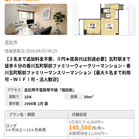
お気
に入
り登
録
高松市
情報更新日 2026/08/02 08:25
【２名まで追加料金不要、０円★寝具代は別途必要】瓦町駅まで
徒歩６分の香川瓦町駅前ファミリーウィークリーマンション・香
川瓦町駅前ファミリーマンスリーマンション【最大６名まで利用
可・ＷｉＦｉ可・法人歓迎】
アクセス
高松琴平電鉄琴平線「畑田駅」
間取り
1DK
面積
39m²
築年数
1999年 2月 築
プラン名・期間
月額目安
1日当たり 4,300円～
ロング
145,500
円/月～
1ヶ月以上～12ヶ月未満
初期費用他 22,000円～