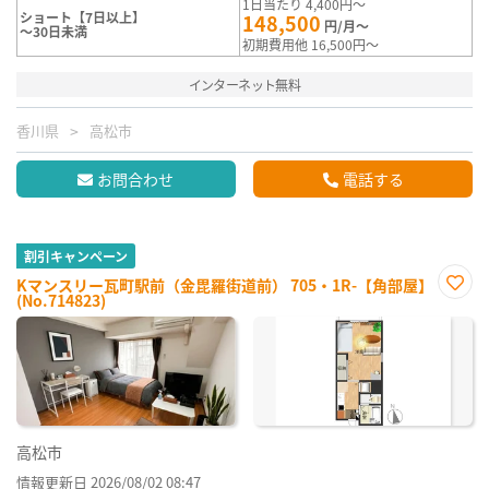
1日当たり 4,400円～
ショート【7日以上】
148,500
円/月～
～30日未満
初期費用他 16,500円～
インターネット無料
香川県
高松市
お問合わせ
電話する
割引キャンペーン
Kマンスリー瓦町駅前（金毘羅街道前） 705・1R-【角部屋】
(No.714823)
お気
に入
り登
録
高松市
情報更新日 2026/08/02 08:47