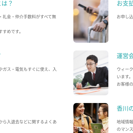
とは？
お支
・礼金・仲介手数料がすべて無
お申し
すすめです。
て
運営
やガス・電気もすぐに使え、入
ウィー
います
お客様
香川
から入退去などに関するよくあ
地域情
のマン