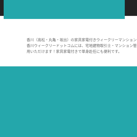
香川（高松・丸亀・坂出）の家具家電付きウィークリーマンション
香川ウィークリードットコムには、宅地建物取引士・マンション管
用いただけます！家具家電付きで単身赴任にも便利です。