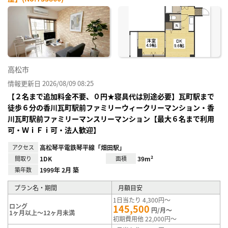
お気
に入
り登
録
高松市
情報更新日 2026/08/09 08:25
【２名まで追加料金不要、０円★寝具代は別途必要】瓦町駅まで
徒歩６分の香川瓦町駅前ファミリーウィークリーマンション・香
川瓦町駅前ファミリーマンスリーマンション【最大６名まで利用
可・ＷｉＦｉ可・法人歓迎】
アクセス
高松琴平電鉄琴平線「畑田駅」
間取り
1DK
面積
39m²
築年数
1999年 2月 築
プラン名・期間
月額目安
1日当たり 4,300円～
ロング
145,500
円/月～
1ヶ月以上～12ヶ月未満
初期費用他 22,000円～