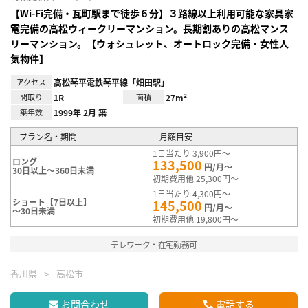
【Wi-Fi完備・瓦町駅まで徒歩６分】３路線以上利用可能な家具家
電完備の高松ウィークリーマンション。長期割ありの高松マンス
リーマンション。【ウォシュレット、オートロック完備・女性人
気物件】
アクセス
高松琴平電鉄琴平線「畑田駅」
間取り
1R
面積
27m²
築年数
1999年 2月 築
プラン名・期間
月額目安
1日当たり 3,900円～
ロング
133,500
円/月～
30日以上～360日未満
初期費用他 25,300円～
1日当たり 4,300円～
ショート【7日以上】
145,500
円/月～
～30日未満
初期費用他 19,800円～
テレワーク・在宅勤務可
香川県
高松市
お問合わせ
電話する