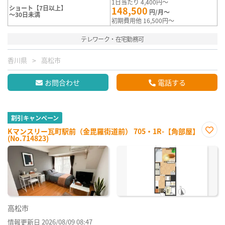
1日当たり 4,400円～
ショート【7日以上】
148,500
円/月～
～30日未満
初期費用他 16,500円～
テレワーク・在宅勤務可
香川県
高松市
お問合わせ
電話する
割引キャンペーン
Kマンスリー瓦町駅前（金毘羅街道前） 705・1R-【角部屋】
(No.714823)
お気
に入
り登
録
高松市
情報更新日 2026/08/09 08:47