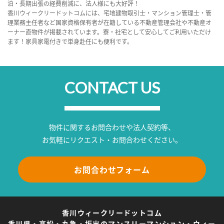
泊・長期出張の経費削減に、法人様にも大好評！
香川ウィークリードットコムには、宅地建物取引士・マンション管理士・管
理業務主任者など国家資格保有者が在籍している不動産管理会社や不動産オ
ーナー直物件が掲載されています。寮・社宅として安心してご利用いただけ
ます！家具家電付きで単身赴任にも便利です。
CONTACT US
物件に関するお問合わせや法人契約等、
お気軽にリクエスト・お問合わせください。
お問合わせフォーム
香川ウィークリードットコム
香川県・高松・丸亀・坂出のマンスリーマンション・ウィー