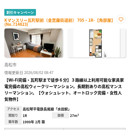
割引キャンペーン
Kマンスリー瓦町駅前（金毘羅街道前） 705・1R-【角部屋】
(No.714823)
お気
に入
り登
録
高松市
情報更新日 2026/08/02 08:47
【Wi-Fi完備・瓦町駅まで徒歩６分】３路線以上利用可能な家具家
電完備の高松ウィークリーマンション。長期割ありの高松マンス
リーマンション。【ウォシュレット、オートロック完備・女性人
気物件】
アクセス
高松琴平電鉄長尾線「水田駅」
間取り
1R
面積
27m²
築年数
1999年 2月 築