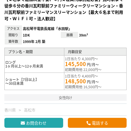
徒歩６分の香川瓦町駅前ファミリーウィークリーマンション・香
川瓦町駅前ファミリーマンスリーマンション【最大６名まで利用
可・ＷｉＦｉ可・法人歓迎】
アクセス
高松琴平電鉄長尾線「水田駅」
間取り
1DK
面積
39m²
築年数
1999年 2月 築
プラン名・期間
月額目安
1日当たり 4,300円～
ロング
145,500
円/月～
1ヶ月以上～12ヶ月未満
初期費用他 22,000円～
1日当たり 4,400円～
ショート【7日以上】
148,500
円/月～
～30日未満
初期費用他 16,500円～
女性向け
香川県
高松市
お問合わせ
電話する