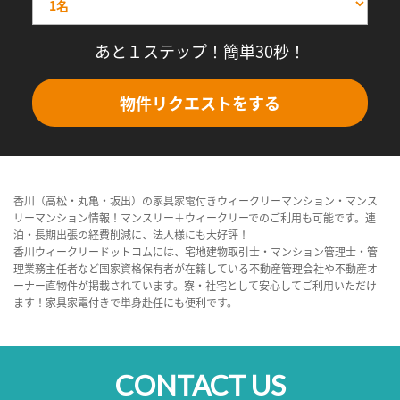
あと１ステップ！簡単30秒！
物件リクエストをする
香川（高松・丸亀・坂出）の家具家電付きウィークリーマンション・マンス
リーマンション情報！マンスリー＋ウィークリーでのご利用も可能です。連
泊・長期出張の経費削減に、法人様にも大好評！
香川ウィークリードットコムには、宅地建物取引士・マンション管理士・管
理業務主任者など国家資格保有者が在籍している不動産管理会社や不動産オ
ーナー直物件が掲載されています。寮・社宅として安心してご利用いただけ
ます！家具家電付きで単身赴任にも便利です。
CONTACT US