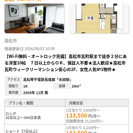
お気
に入
り登
録
高松市
情報更新日 2026/08/03 10:09
【Wi-Fi無料・オートロック完備】高松市瓦町駅まで徒歩２分にあ
る洋室10帖 ７日以上からＯＫ、保証人不要★法人歓迎★高松市
瓦町ウィークリーマンション安心の2F、女性人気№1物件★
アクセス
高松琴平電鉄長尾線「水田駅」
間取り
1K
面積
29m²
築年数
2004年 12月 築
プラン名・期間
月額目安
1日当たり 3,900円～
ロング
133,500
円/月～
30日以上～360日未満
初期費用他 25,300円～
1日当たり 4,200円～
ショート【7日以上】
142,500