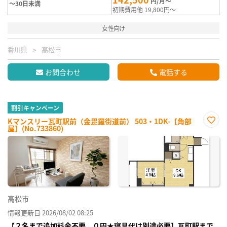
円/月～
～30日未満
初期費用他 19,800円～
女性向け
香川県
高松市
お問合わせ
電話する
割引キャンペーン
Kマンスリー瓦町駅前（金毘羅街道前） 503・1DK-【角部
屋】(No.733860)
お気
に入
り登
録
高松市
情報更新日 2026/08/02 08:25
【２名まで追加料金不要、０円★寝具代は別途必要】瓦町駅まで