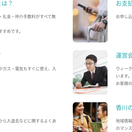
とは？
お支
・礼金・仲介手数料がすべて無
お申し
すすめです。
て
運営
やガス・電気もすぐに使え、入
ウィー
います
お客様
香川
から入退去などに関するよくあ
地域情
のマン