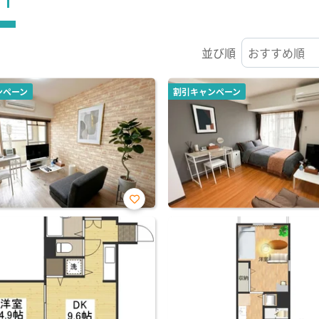
並び順
ンペーン
割引キャンペーン
お気
に入
り登
録