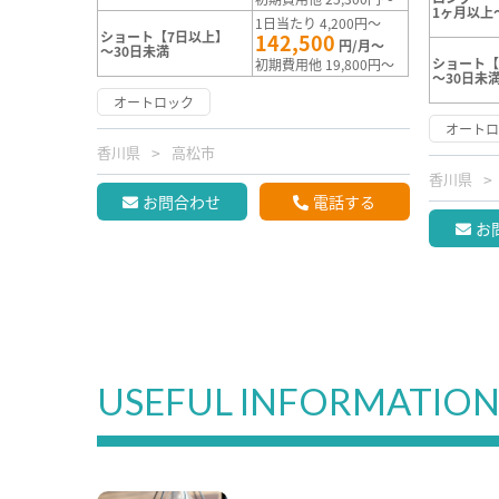
1ヶ月以上
1日当たり 4,200円～
ショート【7日以上】
142,500
円/月～
～30日未満
ショート【
初期費用他 19,800円～
～30日未
オートロック
オート
香川県
高松市
香川県
お問合わせ
電話する
お
USEFUL INFORMATIO