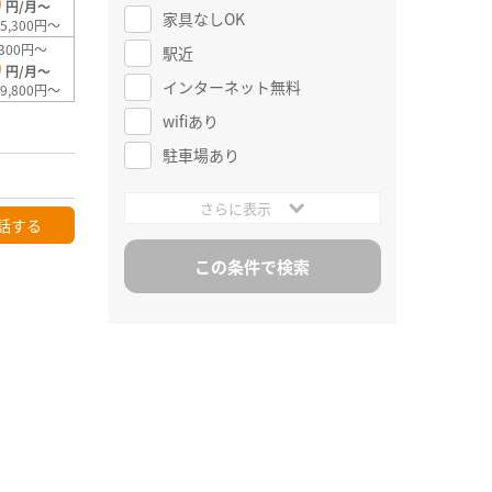
0
円/月～
家具なしOK
5,300円～
300円～
駅近
0
円/月～
インターネット無料
9,800円～
wifiあり
駐車場あり
さらに表示
話する