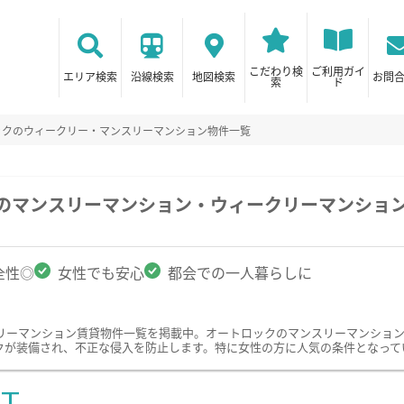
こだわり検
ご利用ガイ
エリア検索
沿線検索
地図検索
お問
索
ド
ックのウィークリー・マンスリーマンション物件一覧
駅のマンスリーマンション・ウィークリーマンショ
全性◎
女性でも安心
都会での一人暮らしに
リーマンション賃貸物件一覧を掲載中。オートロックのマンスリーマンショ
クが装備され、不正な侵入を防止します。特に女性の方に人気の条件となって
ST