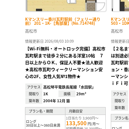
Kマンスリー香川瓦町駅前（フェリー通り
Kマンス
前） 201・1K-【角部屋】(No.714748)
503・1D
高松市
高松市
情報更新日 2026/08/03 10:09
情報更新日 20
【Wi-Fi無料・オートロック完備】高松市
【２名ま
瓦町駅まで徒歩２分にある洋室10帖 ７
は別途必
日以上からＯＫ、保証人不要★法人歓迎
瓦町駅前
★高松市瓦町ウィークリーマンション安
ョン・香
心の2F、女性人気№1物件★
ーマンシ
ｉＦｉ可
高松琴平電鉄長尾線「水田駅」
アクセス
1K
29m²
間取り
面積
アクセス
2004年 12月 築
築年数
間取り
築年数
プラン名・期間
月額目安
1日当たり 3,900円～
プラン名
ロング
133,500
円/月～
30日以上～360日未満
ロング
初期費用他 25,300円～