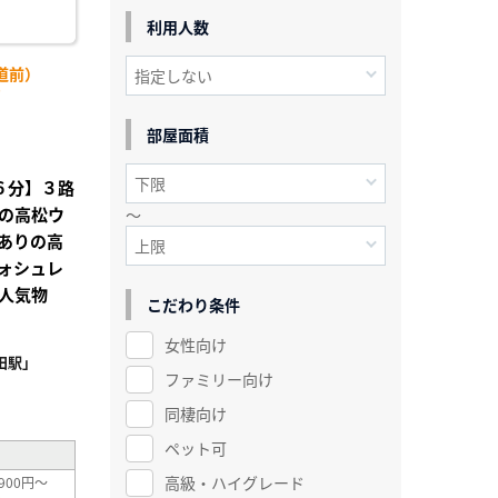
利用人数
道前）
)
部屋面積
歩６分】３路
の高松ウ
～
ありの高
ォシュレ
人気物
こだわり条件
女性向け
田駅」
ファミリー向け
²
同棲向け
ペット可
高級・ハイグレード
900円～