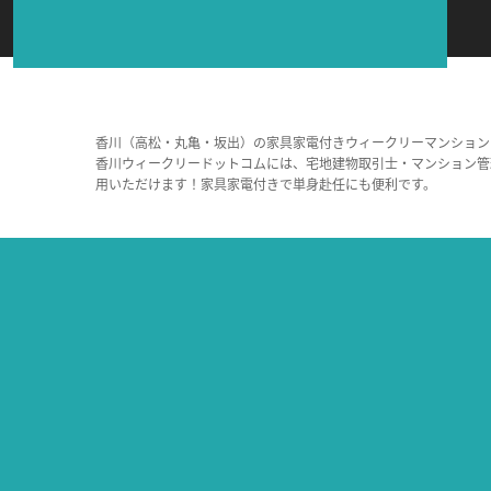
香川（高松・丸亀・坂出）の家具家電付きウィークリーマンション
香川ウィークリードットコムには、宅地建物取引士・マンション管
用いただけます！家具家電付きで単身赴任にも便利です。