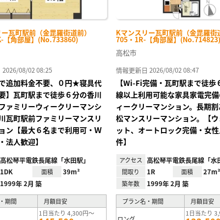
リー瓦町駅前（金毘羅街道前）
Kマンスリー瓦町駅前（金毘羅街
K-【角部屋】(No.733860)
705・1R-【角部屋】(No.714823
高松市
26/08/02 08:25
情報更新日 2026/08/02 08:47
で追加料金不要、０円★寝具代
【Wi-Fi完備・瓦町駅まで徒
要】瓦町駅まで徒歩６分の香川
線以上利用可能な家具家電完備
ファミリーウィークリーマンシ
ィークリーマンション。長期割
川瓦町駅前ファミリーマンスリ
松マンスリーマンション。【ウ
ョン【最大６名まで利用可・Ｗ
ット、オートロック完備・女性
・法人歓迎】
件】
高松琴平電鉄長尾線「水田駅」
高松琴平電鉄長尾線「水
アクセス
1DK
39m²
1R
27m
面積
間取り
面積
1999年 2月 築
1999年 2月 築
築年数
・期間
月額目安
プラン名・期間
月額目安
1日当たり 4,300円～
1日当たり 3,
ロング