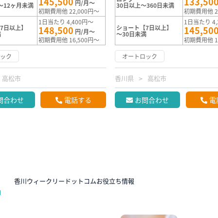
145,500
133,50
円/月～
～12ヶ月未満
30日以上～360日未満
初期費用他 22,000円～
初期費用他 2
1日当たり 4,400円～
1日当たり 4,
7日以上】
ショート【7日以上】
148,500
145,50
円/月～
満
～30日未満
初期費用他 16,500円～
初期費用他 1
ロック
オートロック
高松市
香川県
高松市
問合わせ
電話する
お問合わせ
電
N
香川ウィークリードットコムお役立ち情報