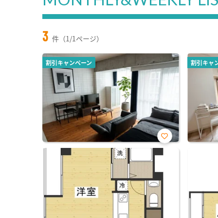
3
件（1/1ページ）
割引キャンペーン
割引キャ
お気
に入
り登
録