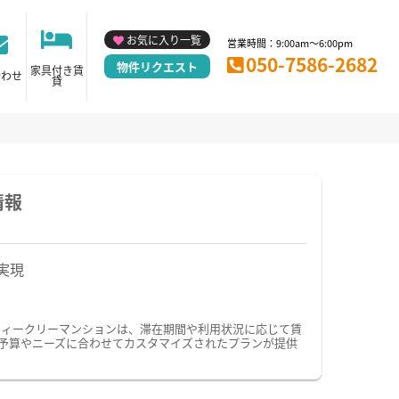
お気に入り一覧
営業時間：9:00am～6:00pm
050-7586-2682
物件リクエスト
家具付き賃
合わせ
貸
情報
実現
ウィークリーマンションは、滞在期間や利用状況に応じて賃
予算やニーズに合わせてカスタマイズされたプランが提供