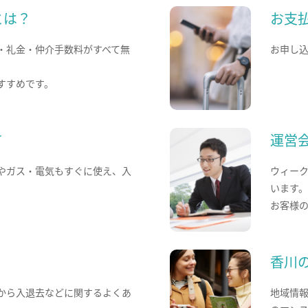
とは？
お支
・礼金・仲介手数料がすべて無
お申し
すすめです。
て
運営
やガス・電気もすぐに使え、入
ウィー
います
お客様
香川
から入退去などに関するよくあ
地域情