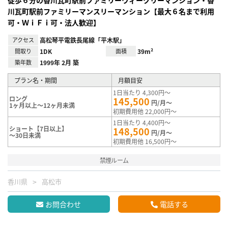
川瓦町駅前ファミリーマンスリーマンション【最大６名まで利用
可・ＷｉＦｉ可・法人歓迎】
アクセス
高松琴平電鉄長尾線「平木駅」
間取り
1DK
面積
39m²
築年数
1999年 2月 築
プラン名・期間
月額目安
1日当たり 4,300円～
ロング
145,500
円/月～
1ヶ月以上～12ヶ月未満
初期費用他 22,000円～
1日当たり 4,400円～
ショート【7日以上】
148,500
円/月～
～30日未満
初期費用他 16,500円～
禁煙ルーム
香川県
高松市
お問合わせ
電話する