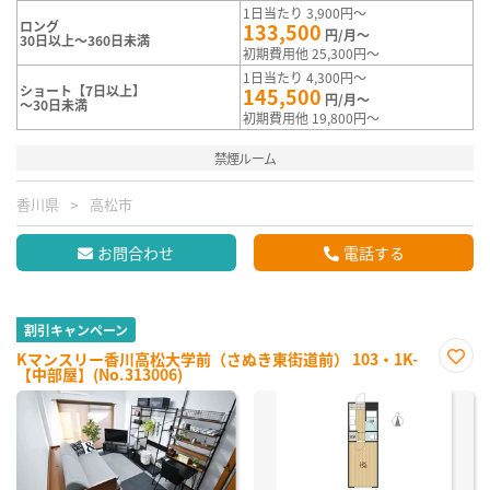
1日当たり 3,900円～
ロング
133,500
円/月～
30日以上～360日未満
初期費用他 25,300円～
1日当たり 4,300円～
ショート【7日以上】
145,500
円/月～
～30日未満
初期費用他 19,800円～
禁煙ルーム
香川県
高松市
お問合わせ
電話する
割引キャンペーン
Kマンスリー香川高松大学前（さぬき東街道前） 103・1K-
【中部屋】(No.313006)
お気
に入
り登
録