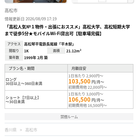
高松市
情報更新日 2026/08/09 17:19
「高松人気№１物件・出張におススメ」高松大学、高松短期大学
まで徒歩5分★モバイルWi-Fi貸出可【駐車場完備】
アクセス
高松琴平電鉄長尾線「平木駅」
間取り
1K
面積
21.12m²
築年数
1999年 2月 築
プラン名・期間
月額目安
1日当たり 2,900円～
ロング
103,500
円/月～
30日以上～360日未満
初期費用他 22,000円～
1日当たり 3,000円～
ショート【7日以上】
106,500
円/月～
～30日未満
初期費用他 16,500円～
禁煙ルーム
香川県
高松市