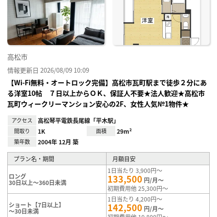
り登
録
高松市
情報更新日 2026/08/09 10:09
【Wi-Fi無料・オートロック完備】高松市瓦町駅まで徒歩２分にあ
る洋室10帖 ７日以上からＯＫ、保証人不要★法人歓迎★高松市
瓦町ウィークリーマンション安心の2F、女性人気№1物件★
アクセス
高松琴平電鉄長尾線「平木駅」
間取り
1K
面積
29m²
築年数
2004年 12月 築
プラン名・期間
月額目安
1日当たり 3,900円～
ロング
133,500
円/月～
30日以上～360日未満
初期費用他 25,300円～
1日当たり 4,200円～
ショート【7日以上】
142,500
円/月～
～30日未満
初期費用他 19,800円～