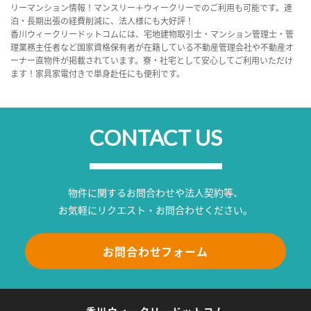
リーマンション情報！マンスリー＋ウィークリーでのご利用も可能です。連
泊・長期出張の経費削減に、法人様にも大好評！
香川ウィークリードットコムには、宅地建物取引士・マンション管理士・管
理業務主任者など国家資格保有者が在籍している不動産管理会社や不動産オ
ーナー直物件が掲載されています。寮・社宅として安心してご利用いただけ
ます！家具家電付きで単身赴任にも便利です。
CONTACT US
物件に関するお問合わせや法人契約等、
お気軽にリクエスト・お問合わせください。
お問合わせフォーム
香川ウィークリードットコム