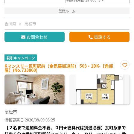
禁煙ルーム
香川県
高松市
お問合わせ
電話する
割引キャンペーン
Kマンスリー瓦町駅前（金毘羅街道前） 503・1DK-【角部
屋】(No.733860)
お気
に入
り登
録
高松市
情報更新日 2026/08/09 08:25
【２名まで追加料金不要、０円★寝具代は別途必要】瓦町駅まで
徒歩６分の香川瓦町駅前ファミリーウィークリーマンション・香