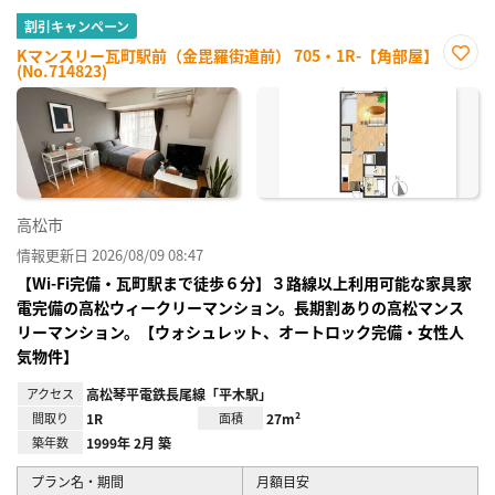
割引キャンペーン
Kマンスリー瓦町駅前（金毘羅街道前） 705・1R-【角部屋】
(No.714823)
お気
に入
り登
録
高松市
情報更新日 2026/08/09 08:47
【Wi-Fi完備・瓦町駅まで徒歩６分】３路線以上利用可能な家具家
電完備の高松ウィークリーマンション。長期割ありの高松マンス
リーマンション。【ウォシュレット、オートロック完備・女性人
気物件】
アクセス
高松琴平電鉄長尾線「平木駅」
間取り
1R
面積
27m²
築年数
1999年 2月 築
プラン名・期間
月額目安