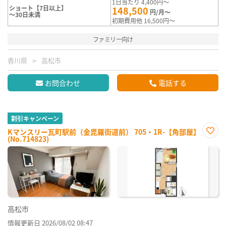
1日当たり 4,400円～
ショート【7日以上】
148,500
円/月～
～30日未満
初期費用他 16,500円～
ファミリー向け
香川県
高松市
お問合わせ
電話する
割引キャンペーン
Kマンスリー瓦町駅前（金毘羅街道前） 705・1R-【角部屋】
(No.714823)
お気
に入
り登
録
高松市
情報更新日 2026/08/02 08:47