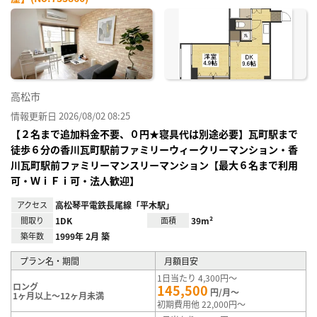
お気
に入
り登
録
高松市
情報更新日 2026/08/02 08:25
【２名まで追加料金不要、０円★寝具代は別途必要】瓦町駅まで
徒歩６分の香川瓦町駅前ファミリーウィークリーマンション・香
川瓦町駅前ファミリーマンスリーマンション【最大６名まで利用
可・ＷｉＦｉ可・法人歓迎】
アクセス
高松琴平電鉄長尾線「平木駅」
間取り
1DK
面積
39m²
築年数
1999年 2月 築
プラン名・期間
月額目安
1日当たり 4,300円～
ロング
145,500
円/月～
1ヶ月以上～12ヶ月未満
初期費用他 22,000円～