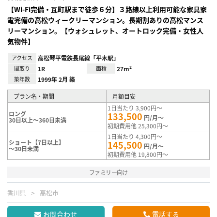
【Wi-Fi完備・瓦町駅まで徒歩６分】３路線以上利用可能な家具家
電完備の高松ウィークリーマンション。長期割ありの高松マンス
リーマンション。【ウォシュレット、オートロック完備・女性人
気物件】
アクセス
高松琴平電鉄長尾線「平木駅」
間取り
1R
面積
27m²
築年数
1999年 2月 築
プラン名・期間
月額目安
1日当たり 3,900円～
ロング
133,500
円/月～
30日以上～360日未満
初期費用他 25,300円～
1日当たり 4,300円～
ショート【7日以上】
145,500
円/月～
～30日未満
初期費用他 19,800円～
ファミリー向け
香川県
高松市
お問合わせ
電話する