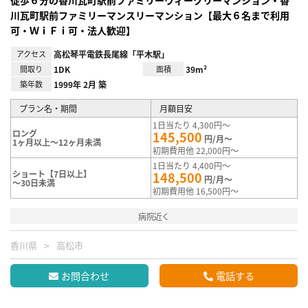
川瓦町駅前ファミリーマンスリーマンション【最大６名まで利用
可・ＷｉＦｉ可・法人歓迎】
アクセス
高松琴平電鉄長尾線「平木駅」
間取り
1DK
面積
39m²
築年数
1999年 2月 築
プラン名・期間
月額目安
1日当たり 4,300円～
ロング
145,500
円/月～
1ヶ月以上～12ヶ月未満
初期費用他 22,000円～
1日当たり 4,400円～
ショート【7日以上】
148,500
円/月～
～30日未満
初期費用他 16,500円～
病院近く
香川県
高松市
お問合わせ
電話する