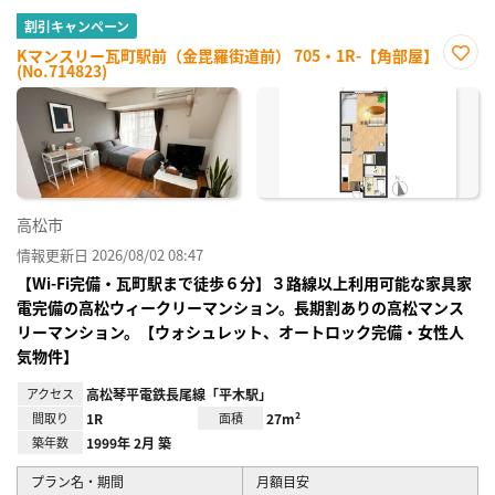
割引キャンペーン
Kマンスリー瓦町駅前（金毘羅街道前） 705・1R-【角部屋】
(No.714823)
お気
に入
り登
録
高松市
情報更新日 2026/08/02 08:47
【Wi-Fi完備・瓦町駅まで徒歩６分】３路線以上利用可能な家具家
電完備の高松ウィークリーマンション。長期割ありの高松マンス
リーマンション。【ウォシュレット、オートロック完備・女性人
気物件】
アクセス
高松琴平電鉄長尾線「平木駅」
間取り
1R
面積
27m²
築年数
1999年 2月 築
プラン名・期間
月額目安