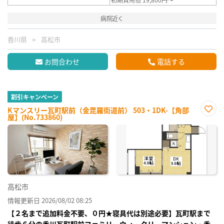
病院近く
香川県
高松市
お問合わせ
電話する
割引キャンペーン
Kマンスリー瓦町駅前（金毘羅街道前） 503・1DK-【角部
屋】(No.733860)
お気
に入
り登
録
高松市
情報更新日 2026/08/02 08:25
【２名まで追加料金不要、０円★寝具代は別途必要】瓦町駅まで
徒歩６分の香川瓦町駅前ファミリーウィークリーマンション・香