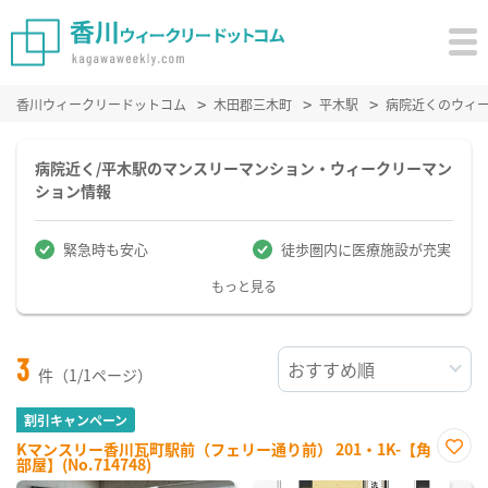
香川ウィークリードットコム
木田郡三木町
平木駅
病院近くのウィ
病院近く/平木駅のマンスリーマンション・ウィークリーマン
ション情報
緊急時も安心
徒歩圏内に医療施設が充実
もっと見る
3
件（1/1ページ）
割引キャンペーン
Kマンスリー香川瓦町駅前（フェリー通り前） 201・1K-【角
部屋】(No.714748)
お気
に入