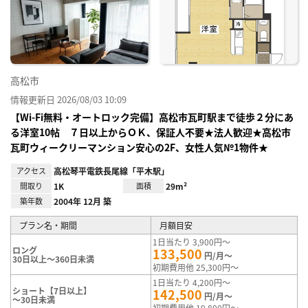
り登
録
高松市
情報更新日 2026/08/03 10:09
【Wi-Fi無料・オートロック完備】高松市瓦町駅まで徒歩２分にあ
る洋室10帖 ７日以上からＯＫ、保証人不要★法人歓迎★高松市
瓦町ウィークリーマンション安心の2F、女性人気№1物件★
アクセス
高松琴平電鉄長尾線「平木駅」
間取り
1K
面積
29m²
築年数
2004年 12月 築
プラン名・期間
月額目安
1日当たり 3,900円～
ロング
133,500
円/月～
30日以上～360日未満
初期費用他 25,300円～
1日当たり 4,200円～
ショート【7日以上】
142,500
円/月～
～30日未満
初期費用他 19,800円～