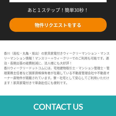
あと１ステップ！簡単30秒！
物件リクエストをする
香川（高松・丸亀・坂出）の家具家電付きウィークリーマンション・マンス
リーマンション情報！マンスリー＋ウィークリーでのご利用も可能です。連
泊・長期出張の経費削減に、法人様にも大好評！
香川ウィークリードットコムには、宅地建物取引士・マンション管理士・管
理業務主任者など国家資格保有者が在籍している不動産管理会社や不動産オ
ーナー直物件が掲載されています。寮・社宅として安心してご利用いただけ
ます！家具家電付きで単身赴任にも便利です。
CONTACT US