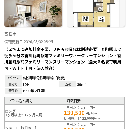
り登
録
高松市
情報更新日 2026/08/02 08:25
【２名まで追加料金不要、０円★寝具代は別途必要】瓦町駅まで
徒歩６分の香川瓦町駅前ファミリーウィークリーマンション・香
川瓦町駅前ファミリーマンスリーマンション【最大６名まで利用
可・ＷｉＦｉ可・法人歓迎】
アクセス
高松琴平電鉄琴平線「陶駅」
間取り
1DK
面積
39m²
築年数
1999年 2月 築
プラン名・期間
月額目安
1日当たり 4,100円～
ロング
139,500
円/月～
1ヶ月以上～12ヶ月未満
初期費用他 22,000円～
1日当たり 4,400円～
ショート【7日以上】