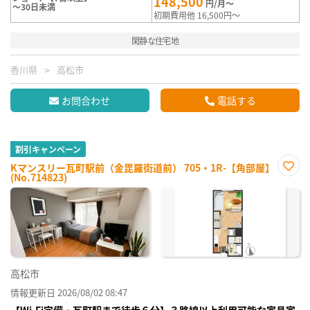
148,500
円/月～
～30日未満
初期費用他 16,500円～
閑静な住宅地
香川県
高松市
お問合わせ
電話する
割引キャンペーン
Kマンスリー瓦町駅前（金毘羅街道前） 705・1R-【角部屋】
(No.714823)
お気
に入
り登
録
高松市
情報更新日 2026/08/02 08:47
【Wi-Fi完備・瓦町駅まで徒歩６分】３路線以上利用可能な家具家