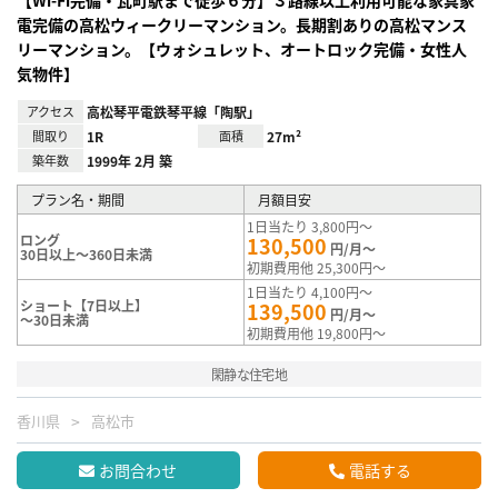
電完備の高松ウィークリーマンション。長期割ありの高松マンス
リーマンション。【ウォシュレット、オートロック完備・女性人
気物件】
アクセス
高松琴平電鉄琴平線「陶駅」
間取り
1R
面積
27m²
築年数
1999年 2月 築
プラン名・期間
月額目安
1日当たり 3,800円～
ロング
130,500
円/月～
30日以上～360日未満
初期費用他 25,300円～
1日当たり 4,100円～
ショート【7日以上】
139,500
円/月～
～30日未満
初期費用他 19,800円～
閑静な住宅地
香川県
高松市
お問合わせ
電話する