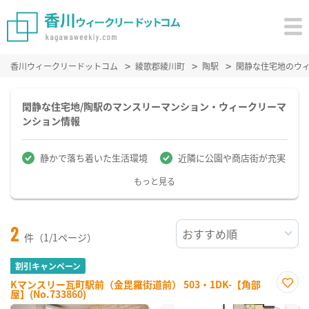
香川ウィークリードットコム
綾歌郡綾川町
陶駅
閑静な住宅地のウ
閑静な住宅地/陶駅のマンスリーマンション・ウィークリーマ
ンション情報
静かで落ち着いた生活環境
近隣に公園や商店街が充実
もっと見る
2
件（1/1ページ）
割引キャンペーン
Kマンスリー瓦町駅前（金毘羅街道前） 503・1DK-【角部
屋】(No.733860)
お気
に入