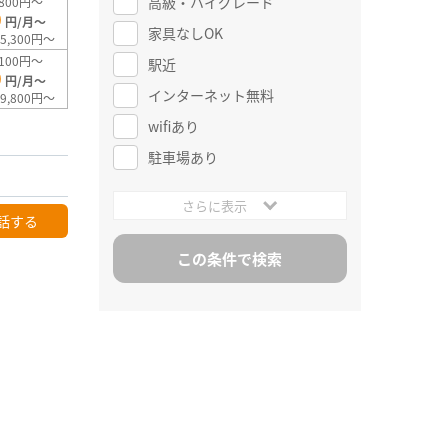
高級・ハイグレード
800円～
0
円/月～
家具なしOK
5,300円～
100円～
駅近
0
円/月～
インターネット無料
9,800円～
wifiあり
駐車場あり
さらに表示
話する