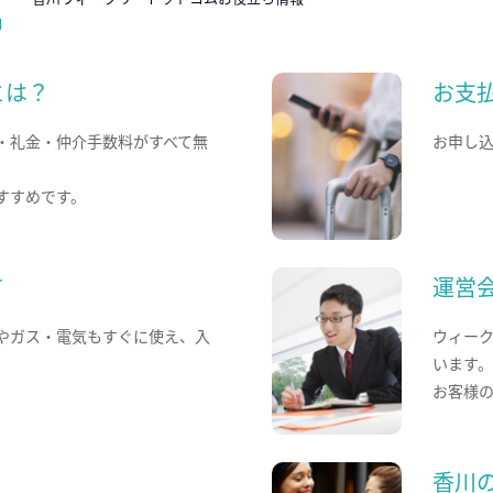
とは？
お支
・礼金・仲介手数料がすべて無
お申し
すすめです。
て
運営
やガス・電気もすぐに使え、入
ウィー
います
お客様
香川