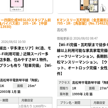
ー四国化成MEGLIOスタジアム前
Kマンスリー瓦町駅前（金毘羅街
バイパス前） 205・1K-【中部
705・1R-【角部屋】(No.714823
13930)
高松市
情報更新日 2026/08/02 08:47
26/08/02 10:50
【Wi-Fi完備・瓦町駅まで徒
坂出・宇多津エリア】RC造、モ
線以上利用可能な家具家電完備
i-Fi利用可能♪近隣スーパー多
ィークリーマンション。長期割
店多数、住みやすさ№１物件。
松マンスリーマンション。【ウ
プランも有り「駐車完備」【Wi-
ット、オートロック完備・女性
件】
高松琴平電鉄琴平線「陶駅」
高松琴平電鉄琴平線「陶
アクセス
1K
25m²
面積
1R
27m
間取り
面積
2003年 1月 築
1999年 2月 築
築年数
・期間
月額目安
プラン名・期間
月額目安
1日当たり 3,900円～