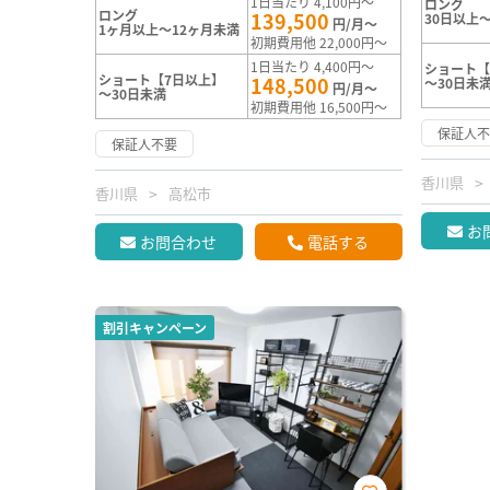
1日当たり 4,100円～
ロング
ロング
139,500
30日以上～
円/月～
1ヶ月以上～12ヶ月未満
初期費用他 22,000円～
1日当たり 4,400円～
ショート【
ショート【7日以上】
148,500
～30日未
円/月～
～30日未満
初期費用他 16,500円～
保証人
保証人不要
香川県
香川県
高松市
お
お問合わせ
電話する
割引キャンペーン