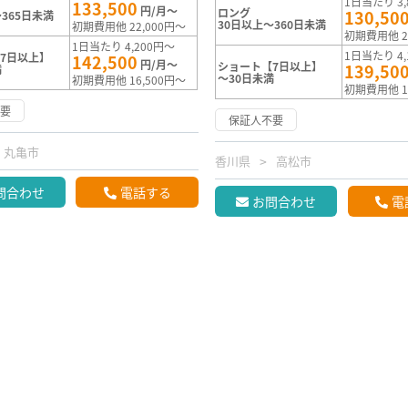
1日当たり 3,
133,500
円/月～
ロング
130,50
365日未満
30日以上～360日未満
初期費用他 22,000円～
初期費用他 2
1日当たり 4,200円～
1日当たり 4,
7日以上】
142,500
円/月～
ショート【7日以上】
139,50
満
～30日未満
初期費用他 16,500円～
初期費用他 1
不要
保証人不要
丸亀市
香川県
高松市
問合わせ
電話する
お問合わせ
電