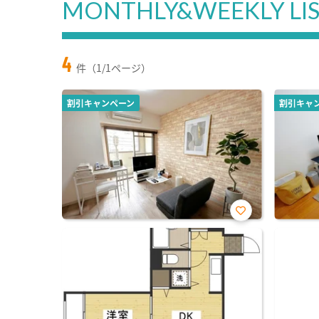
MONTHLY&WEEKLY LI
4
件（1/1ページ）
割引キャンペーン
割引キャ
お気
に入
り登
録