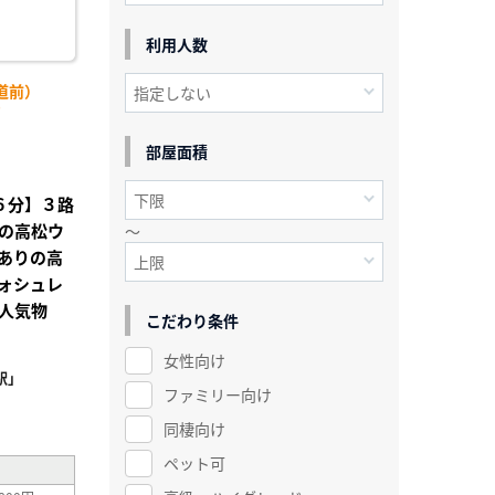
利用人数
道前）
)
部屋面積
歩６分】３路
の高松ウ
～
ありの高
ォシュレ
人気物
こだわり条件
女性向け
駅」
ファミリー向け
²
同棲向け
ペット可