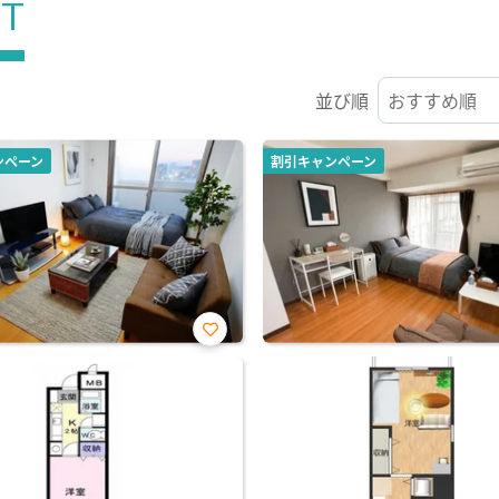
ST
並び順
ンペーン
割引キャンペーン
お気
に入
り登
録