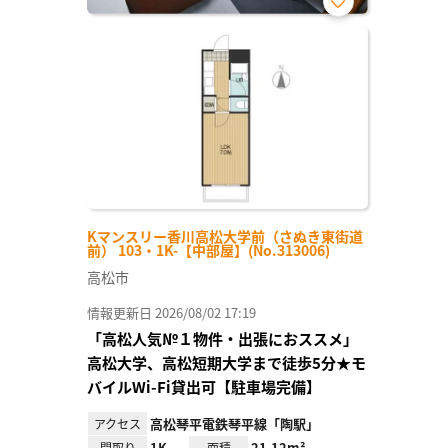
お気
に入
り登
録
Kマンスリー香川高松大学前（さぬき東街道
前） 103・1K-【中部屋】(No.313006)
高松市
情報更新日 2026/08/02 17:19
「高松人気№１物件・出張におススメ」
高松大学、高松短期大学まで徒歩5分★モ
バイルWi-Fi貸出可【駐車場完備】
高松琴平電鉄琴平線「陶駅」
アクセス
1K
21.12m²
間取り
面積