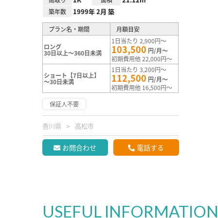
1999年 2月 築
築年数
プラン名・期間
月額目安
1日当たり 2,900円～
ロング
103,500
円/月～
30日以上～360日未満
初期費用他 22,000円～
1日当たり 3,200円～
ショート【7日以上】
112,500
円/月～
～30日未満
初期費用他 16,500円～
保証人不要
香川県
高松市
お問合わせ
電話する
USEFUL INFORMATIO