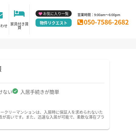
お気に入り一覧
営業時間：9:00am～6:00pm
050-7586-2682
物件リクエスト
家具付き賃
合わせ
貸
報
けない
入居手続きが簡単
ィークリーマンションは、入居時に保証人を求められないた
性が高いです。また、迅速な入居が可能で、柔軟な滞在プラ