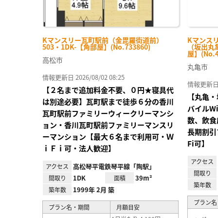
Kマンスリー瓦町駅前（金毘羅街道前）
Kマンスリ
503・1DK-【角部屋】(No.733860)
（坂出丸亀
屋】(No.4
高松市
丸亀市
情報更新日 2026/08/02 08:25
情報更新日 20
【２名まで追加料金不要、０円★寝具代
【丸亀・
は別途必要】瓦町駅まで徒歩６分の香川
バイルW
瓦町駅前ファミリーウィークリーマンシ
数、飲食
ョン・香川瓦町駅前ファミリーマンスリ
長期割引
ーマンション【最大６名まで利用可・Ｗ
Fi可】
ｉＦｉ可・法人歓迎】
アクセス
高松琴平電鉄琴平線「陶駅」
アクセス
間取り
1DK
39m²
間取り
面積
築年数
1999年 2月 築
築年数
プラン名
プラン名・期間
月額目安