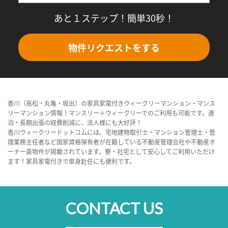
あと１ステップ！簡単30秒！
物件リクエストをする
香川（高松・丸亀・坂出）の家具家電付きウィークリーマンション・マンス
リーマンション情報！マンスリー＋ウィークリーでのご利用も可能です。連
泊・長期出張の経費削減に、法人様にも大好評！
香川ウィークリードットコムには、宅地建物取引士・マンション管理士・管
理業務主任者など国家資格保有者が在籍している不動産管理会社や不動産オ
ーナー直物件が掲載されています。寮・社宅として安心してご利用いただけ
ます！家具家電付きで単身赴任にも便利です。
CONTACT US