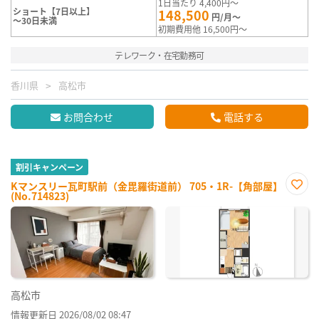
1日当たり 4,400円～
ショート【7日以上】
148,500
円/月～
～30日未満
初期費用他 16,500円～
テレワーク・在宅勤務可
香川県
高松市
お問合わせ
電話する
割引キャンペーン
Kマンスリー瓦町駅前（金毘羅街道前） 705・1R-【角部屋】
(No.714823)
お気
に入
り登
録
高松市
情報更新日 2026/08/02 08:47