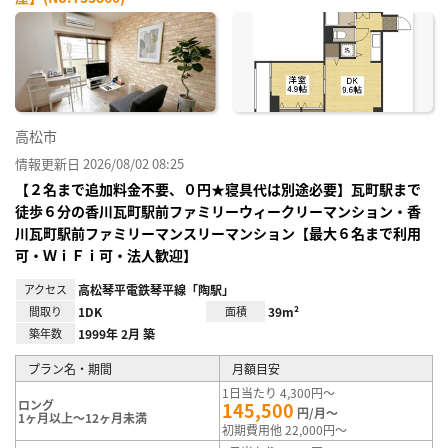
お気
に入
り登
録
高松市
情報更新日 2026/08/02 08:25
【２名まで追加料金不要、０円★寝具代は別途必要】瓦町駅まで
徒歩６分の香川瓦町駅前ファミリーウィークリーマンション・香
川瓦町駅前ファミリーマンスリーマンション【最大６名まで利用
可・ＷｉＦｉ可・法人歓迎】
アクセス
高松琴平電鉄琴平線「陶駅」
間取り
1DK
面積
39m²
築年数
1999年 2月 築
プラン名・期間
月額目安
1日当たり 4,300円～
ロング
145,500
円/月～
1ヶ月以上～12ヶ月未満
初期費用他 22,000円～