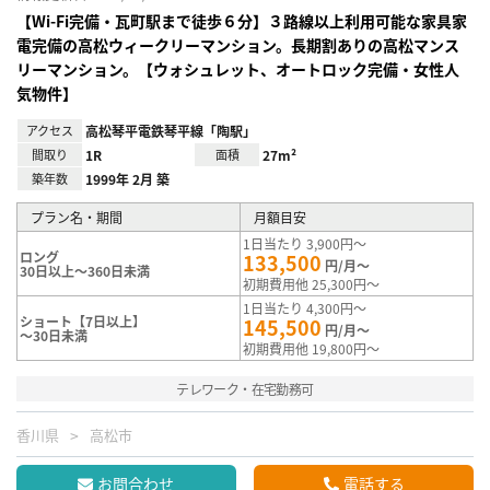
【Wi-Fi完備・瓦町駅まで徒歩６分】３路線以上利用可能な家具家
電完備の高松ウィークリーマンション。長期割ありの高松マンス
リーマンション。【ウォシュレット、オートロック完備・女性人
気物件】
アクセス
高松琴平電鉄琴平線「陶駅」
間取り
1R
面積
27m²
築年数
1999年 2月 築
プラン名・期間
月額目安
1日当たり 3,900円～
ロング
133,500
円/月～
30日以上～360日未満
初期費用他 25,300円～
1日当たり 4,300円～
ショート【7日以上】
145,500
円/月～
～30日未満
初期費用他 19,800円～
テレワーク・在宅勤務可
香川県
高松市
お問合わせ
電話する