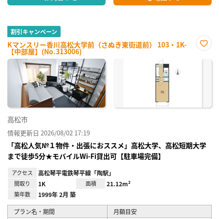
割引キャンペーン
Kマンスリー香川高松大学前（さぬき東街道前） 103・1K-
【中部屋】(No.313006)
お気
に入
り登
録
高松市
情報更新日 2026/08/02 17:19
「高松人気№１物件・出張におススメ」高松大学、高松短期大学
まで徒歩5分★モバイルWi-Fi貸出可【駐車場完備】
アクセス
高松琴平電鉄琴平線「陶駅」
間取り
1K
面積
21.12m²
築年数
1999年 2月 築
プラン名・期間
月額目安