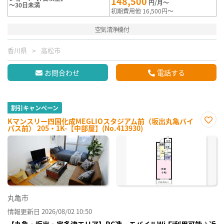
148,500
円/月～
～30日未満
初期費用他 16,500円～
空気清浄機付
香川県
高松市
お問合わせ
電話する
割引キャンペーン
Kマンスリー四国化成MEGLIOスタジアム前（坂出丸亀バイ
パス前） 205・1K-【中部屋】(No.413930)
お気
に入
り登
録
丸亀市
情報更新日 2026/08/02 10:50
【丸亀・坂出・宇多津エリア】RC造、モバイルWi-Fi利用可能♪近