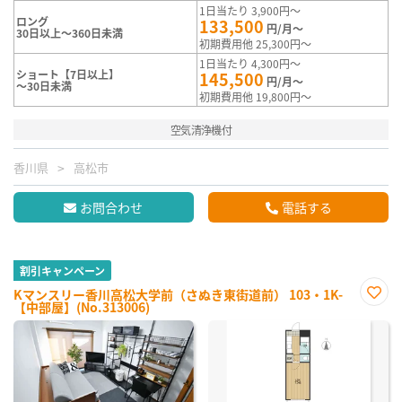
1日当たり 3,900円～
ロング
133,500
円/月～
30日以上～360日未満
初期費用他 25,300円～
1日当たり 4,300円～
ショート【7日以上】
145,500
円/月～
～30日未満
初期費用他 19,800円～
空気清浄機付
香川県
高松市
お問合わせ
電話する
割引キャンペーン
Kマンスリー香川高松大学前（さぬき東街道前） 103・1K-
【中部屋】(No.313006)
お気
に入
り登
録