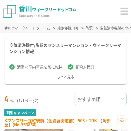
香川ウィークリードットコム
綾歌郡綾川町
陶駅
空気清浄機付のウ
空気清浄機付/陶駅のマンスリーマンション・ウィークリーマ
ンション情報
清潔な室内空気を常に維持
花粉対策◎
もっと見る
4
件（1/1ページ）
割引キャンペーン
Kマンスリー瓦町駅前（金毘羅街道前） 503・1DK-【角部
屋】(No.733860)
お気
に入