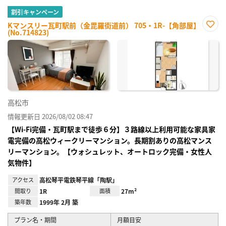
割引キャンペーン
Kマンスリー瓦町駅前（金毘羅街道前） 705・1R-【角部屋】
(No.714823)
お気
に入
り登
録
高松市
情報更新日 2026/08/02 08:47
【Wi-Fi完備・瓦町駅まで徒歩６分】３路線以上利用可能な家具家
電完備の高松ウィークリーマンション。長期割ありの高松マンス
リーマンション。【ウォシュレット、オートロック完備・女性人
気物件】
アクセス
高松琴平電鉄琴平線「陶駅」
間取り
1R
面積
27m²
築年数
1999年 2月 築
プラン名・期間
月額目安