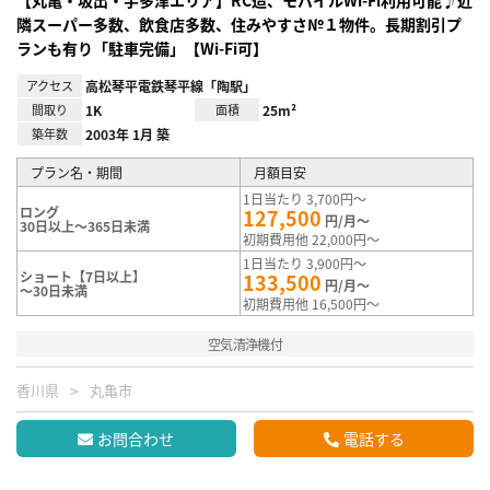
隣スーパー多数、飲食店多数、住みやすさ№１物件。長期割引プ
ランも有り「駐車完備」【Wi-Fi可】
アクセス
高松琴平電鉄琴平線「陶駅」
間取り
1K
面積
25m²
築年数
2003年 1月 築
プラン名・期間
月額目安
1日当たり 3,700円～
ロング
127,500
円/月～
30日以上～365日未満
初期費用他 22,000円～
1日当たり 3,900円～
ショート【7日以上】
133,500
円/月～
～30日未満
初期費用他 16,500円～
空気清浄機付
香川県
丸亀市
お問合わせ
電話する