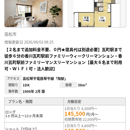
り登
録
高松市
情報更新日 2026/08/02 08:25
【２名まで追加料金不要、０円★寝具代は別途必要】瓦町駅まで
徒歩６分の香川瓦町駅前ファミリーウィークリーマンション・香
川瓦町駅前ファミリーマンスリーマンション【最大６名まで利用
可・ＷｉＦｉ可・法人歓迎】
アクセス
高松琴平電鉄琴平線「陶駅」
間取り
1DK
面積
39m²
築年数
1999年 2月 築
プラン名・期間
月額目安
1日当たり 4,300円～
ロング
145,500
円/月～
1ヶ月以上～12ヶ月未満
初期費用他 22,000円～
1日当たり 4,400円～
ショート【7日以上】