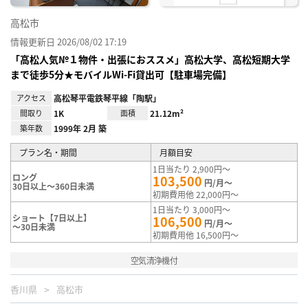
高松市
情報更新日 2026/08/02 17:19
「高松人気№１物件・出張におススメ」高松大学、高松短期大学
まで徒歩5分★モバイルWi-Fi貸出可【駐車場完備】
アクセス
高松琴平電鉄琴平線「陶駅」
間取り
1K
面積
21.12m²
築年数
1999年 2月 築
プラン名・期間
月額目安
1日当たり 2,900円～
ロング
103,500
円/月～
30日以上～360日未満
初期費用他 22,000円～
1日当たり 3,000円～
ショート【7日以上】
106,500
円/月～
～30日未満
初期費用他 16,500円～
空気清浄機付
香川県
高松市