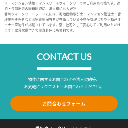
リーマンション情報！マンスリー＋ウィークリーでのご利用も可能です。連
泊・長期出張の経費削減に、法人様にも大好評！
香川ウィークリードットコムには、宅地建物取引士・マンション管理士・管
理業務主任者など国家資格保有者が在籍している不動産管理会社や不動産オ
ーナー直物件が掲載されています。寮・社宅として安心してご利用いただけ
ます！家具家電付きで単身赴任にも便利です。
CONTACT US
物件に関するお問合わせや法人契約等、
お気軽にリクエスト・お問合わせください。
お問合わせフォーム
香川ウィークリードットコム