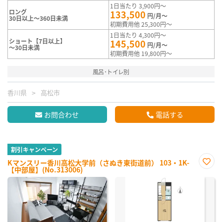
1日当たり 3,900円～
ロング
133,500
円/月～
30日以上～360日未満
初期費用他 25,300円～
1日当たり 4,300円～
ショート【7日以上】
145,500
円/月～
～30日未満
初期費用他 19,800円～
風呂･トイレ別
香川県
高松市
お問合わせ
電話する
割引キャンペーン
Kマンスリー香川高松大学前（さぬき東街道前） 103・1K-
【中部屋】(No.313006)
お気
に入
り登
録