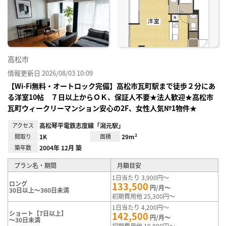
り登
録
高松市
情報更新日 2026/08/03 10:09
【Wi-Fi無料・オートロック完備】高松市瓦町駅まで徒歩２分にあ
る洋室10帖 ７日以上からＯＫ、保証人不要★法人歓迎★高松市
瓦町ウィークリーマンション安心の2F、女性人気№1物件★
アクセス
高松琴平電鉄志度線「潟元駅」
間取り
1K
面積
29m²
築年数
2004年 12月 築
プラン名・期間
月額目安
1日当たり 3,900円～
ロング
133,500
円/月～
30日以上～360日未満
初期費用他 25,300円～
1日当たり 4,200円～
ショート【7日以上】
142,500
円/月～
～30日未満
初期費用他 19,800円～