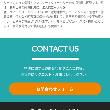
リーマンション情報！マンスリー＋ウィークリーでのご利用も可能です。連
泊・長期出張の経費削減に、法人様にも大好評！
香川ウィークリードットコムには、宅地建物取引士・マンション管理士・管
理業務主任者など国家資格保有者が在籍している不動産管理会社や不動産オ
ーナー直物件が掲載されています。寮・社宅として安心してご利用いただけ
ます！家具家電付きで単身赴任にも便利です。
CONTACT US
物件に関するお問合わせや法人契約等、
お気軽にリクエスト・お問合わせください。
お問合わせフォーム
香川ウィークリードットコム