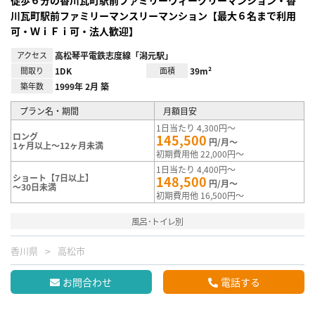
川瓦町駅前ファミリーマンスリーマンション【最大６名まで利用
可・ＷｉＦｉ可・法人歓迎】
アクセス
高松琴平電鉄志度線「潟元駅」
間取り
1DK
面積
39m²
築年数
1999年 2月 築
プラン名・期間
月額目安
1日当たり 4,300円～
ロング
145,500
円/月～
1ヶ月以上～12ヶ月未満
初期費用他 22,000円～
1日当たり 4,400円～
ショート【7日以上】
148,500
円/月～
～30日未満
初期費用他 16,500円～
風呂･トイレ別
香川県
高松市
お問合わせ
電話する