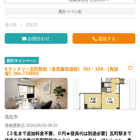
風呂･トイレ別
香川県
高松市
お問合わせ
電話する
割引キャンペーン
Kマンスリー瓦町駅前（金毘羅街道前） 503・1DK-【角部
屋】(No.733860)
お気
に入
り登
録
高松市
情報更新日 2026/08/02 08:25
【２名まで追加料金不要、０円★寝具代は別途必要】瓦町駅まで
徒歩６分の香川瓦町駅前ファミリーウィークリーマンション・香