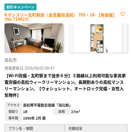
割引キャンペーン
Kマンスリー瓦町駅前（金毘羅街道前） 705・1R-【角部屋】
(No.714823)
お気
に入
り登
録
高松市
情報更新日 2026/08/02 08:47
【Wi-Fi完備・瓦町駅まで徒歩６分】３路線以上利用可能な家具家
電完備の高松ウィークリーマンション。長期割ありの高松マンス
リーマンション。【ウォシュレット、オートロック完備・女性人
気物件】
アクセス
高松琴平電鉄志度線「潟元駅」
間取り
1R
面積
27m²
築年数
1999年 2月 築
プラン名・期間
月額目安