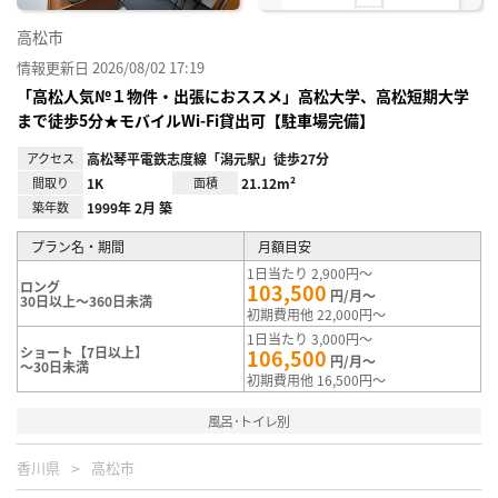
高松市
情報更新日 2026/08/02 17:19
「高松人気№１物件・出張におススメ」高松大学、高松短期大学
まで徒歩5分★モバイルWi-Fi貸出可【駐車場完備】
アクセス
高松琴平電鉄志度線「潟元駅」徒歩27分
間取り
1K
面積
21.12m²
築年数
1999年 2月 築
プラン名・期間
月額目安
1日当たり 2,900円～
ロング
103,500
円/月～
30日以上～360日未満
初期費用他 22,000円～
1日当たり 3,000円～
ショート【7日以上】
106,500
円/月～
～30日未満
初期費用他 16,500円～
風呂･トイレ別
香川県
高松市