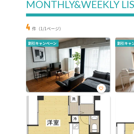
MONTHLY&WEEKLY LI
4
件（1/1ページ）
割引キャンペーン
割引キャ
お気
に入
り登
録