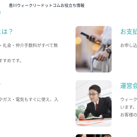
N
香川ウィークリードットコムお役立ち情報
とは？
お支
・礼金・仲介手数料がすべて無
お申し
すすめです。
て
運営
やガス・電気もすぐに使え、入
ウィー
います
お客様