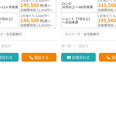
1日当たり 4,300円～
1日当たり 3,
ロング
145,500
133,50
円/月～
～12ヶ月未満
30日以上～360日未満
初期費用他 22,000円～
初期費用他 2
1日当たり 4,400円～
1日当たり 4,
7日以上】
ショート【7日以上】
148,500
145,50
円/月～
満
～30日未満
初期費用他 16,500円～
初期費用他 1
ーク・在宅勤務可
テレワーク・在宅勤務可
高松市
香川県
高松市
問合わせ
電話する
お問合わせ
電