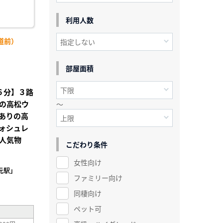
利用人数
道前）
)
部屋面積
歩６分】３路
の高松ウ
～
ありの高
ォシュレ
人気物
こだわり条件
女性向け
元駅」
ファミリー向け
²
同棲向け
ペット可