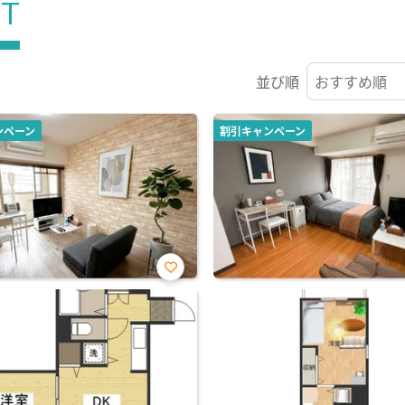
ST
並び順
ンペーン
割引キャンペーン
お気
に入
り登
録