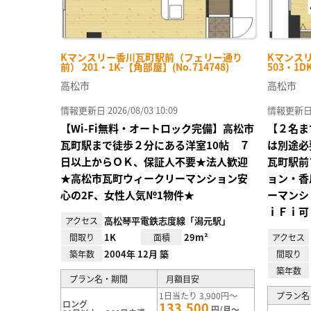
Kマンスリー香川瓦町駅前（フェリー通り
Kマンス
前） 201・1K-【角部屋】(No.714748)
503・1D
高松市
高松市
情報更新日 2026/08/03 10:09
情報更新日 20
【Wi-Fi無料・オートロック完備】高松市
【２名ま
瓦町駅まで徒歩２分にある洋室10帖 ７
は別途必
日以上からＯＫ、保証人不要★法人歓迎
瓦町駅前
★高松市瓦町ウィークリーマンション安
ョン・香
心の2F、女性人気№1物件★
ーマンシ
ｉＦｉ可
高松琴平電鉄志度線「潟元駅」
アクセス
1K
29m²
間取り
面積
アクセス
2004年 12月 築
築年数
間取り
築年数
プラン名・期間
月額目安
1日当たり 3,900円～
プラン名
ロング
133,500
円/月～