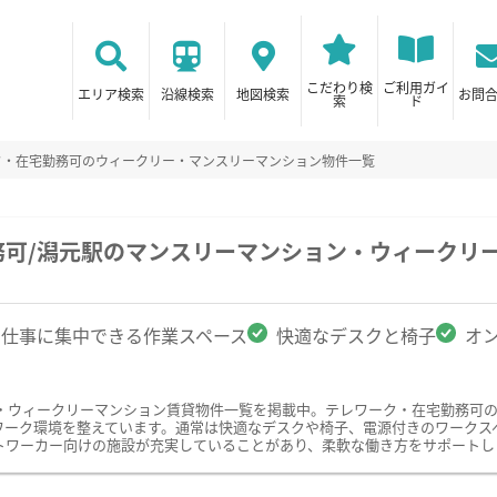
こだわり検
ご利用ガイ
エリア検索
沿線検索
地図検索
お問
索
ド
ク・在宅勤務可のウィークリー・マンスリーマンション物件一覧
務可/潟元駅のマンスリーマンション・ウィークリ
仕事に集中できる作業スペース
快適なデスクと椅子
オ
・ウィークリーマンション賃貸物件一覧を掲載中。テレワーク・在宅勤務可
ワーク環境を整えています。通常は快適なデスクや椅子、電源付きのワークス
トワーカー向けの施設が充実していることがあり、柔軟な働き方をサポートし