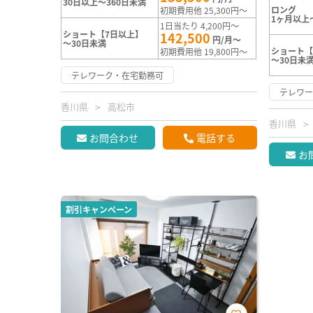
30日以上～360日未満
ロング
初期費用他 25,300円～
1ヶ月以上
1日当たり 4,200円～
ショート【7日以上】
142,500
円/月～
～30日未満
ショート【
初期費用他 19,800円～
～30日未
テレワーク・在宅勤務可
テレワ
香川県
高松市
香川県
お問合わせ
電話する
お
割引キャンペーン