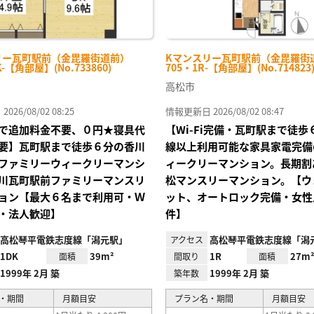
リー瓦町駅前（金毘羅街道前）
Kマンスリー瓦町駅前（金毘羅街
K-【角部屋】(No.733860)
705・1R-【角部屋】(No.714823
高松市
26/08/02 08:25
情報更新日 2026/08/02 08:47
で追加料金不要、０円★寝具代
【Wi-Fi完備・瓦町駅まで徒
要】瓦町駅まで徒歩６分の香川
線以上利用可能な家具家電完備
ファミリーウィークリーマンシ
ィークリーマンション。長期割
川瓦町駅前ファミリーマンスリ
松マンスリーマンション。【ウ
ョン【最大６名まで利用可・Ｗ
ット、オートロック完備・女性
・法人歓迎】
件】
高松琴平電鉄志度線「潟元駅」
高松琴平電鉄志度線「潟
アクセス
1DK
39m²
1R
27m
面積
間取り
面積
1999年 2月 築
1999年 2月 築
築年数
・期間
月額目安
プラン名・期間
月額目安