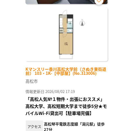
お気
に入
り登
録
Kマンスリー香川高松大学前（さぬき東街道
前） 103・1K-【中部屋】(No.313006)
高松市
情報更新日 2026/08/02 17:19
「高松人気№１物件・出張におススメ」
高松大学、高松短期大学まで徒歩5分★モ
バイルWi-Fi貸出可【駐車場完備】
高松琴平電鉄志度線「潟元駅」徒歩
アクセス
27分