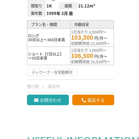
1K
21.12m²
間取り
面積
1999年 2月 築
築年数
プラン名・期間
月額目安
1日当たり 2,900円～
ロング
103,500
円/月～
30日以上～360日未満
初期費用他 22,000円～
1日当たり 3,000円～
ショート【7日以上】
106,500
円/月～
～30日未満
初期費用他 16,500円～
テレワーク・在宅勤務可
香川県
高松市
お問合わせ
電話する