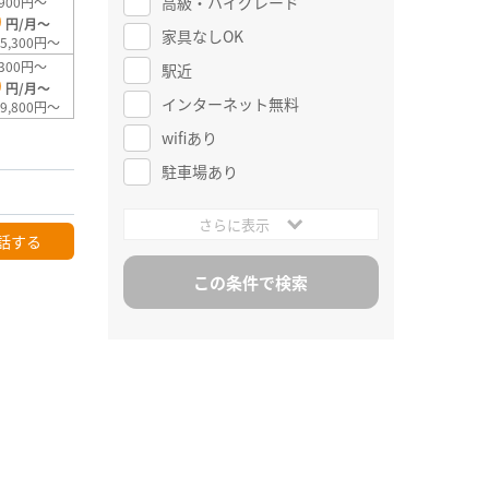
高級・ハイグレード
900円～
0
円/月～
家具なしOK
5,300円～
300円～
駅近
0
円/月～
インターネット無料
9,800円～
wifiあり
駐車場あり
さらに表示
話する