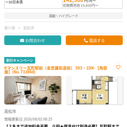
円/月～
～30日未満
初期費用他 19,800円～
高級・ハイグレード
香川県
高松市
お問合わせ
電話する
割引キャンペーン
Kマンスリー瓦町駅前（金毘羅街道前） 503・1DK-【角部
屋】(No.733860)
お気
に入
り登
録
高松市
情報更新日 2026/08/02 08:25
【２名まで追加料金不要、０円★寝具代は別途必要】瓦町駅まで