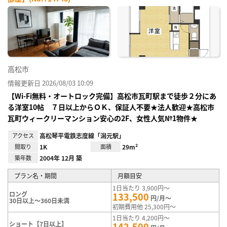
お気
に入
り登
録
高松市
情報更新日 2026/08/03 10:09
【Wi-Fi無料・オートロック完備】高松市瓦町駅まで徒歩２分にあ
る洋室10帖 ７日以上からＯＫ、保証人不要★法人歓迎★高松市
瓦町ウィークリーマンション安心の2F、女性人気№1物件★
アクセス
高松琴平電鉄志度線「潟元駅」
間取り
1K
面積
29m²
築年数
2004年 12月 築
プラン名・期間
月額目安
1日当たり 3,900円～
ロング
133,500
円/月～
30日以上～360日未満
初期費用他 25,300円～
1日当たり 4,200円～
ショート【7日以上】
142,500