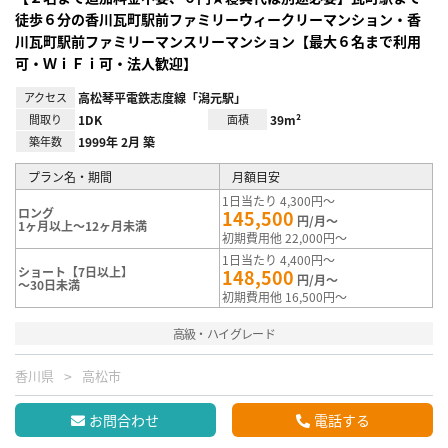
徒歩６分の香川瓦町駅前ファミリーウィークリーマンション・香
川瓦町駅前ファミリーマンスリーマンション【最大６名まで利用
可・ＷｉＦｉ可・法人歓迎】
アクセス
高松琴平電鉄志度線「潟元駅」
間取り
1DK
面積
39m²
築年数
1999年 2月 築
プラン名・期間
月額目安
1日当たり 4,300円～
ロング
145,500
円/月～
1ヶ月以上～12ヶ月未満
初期費用他 22,000円～
1日当たり 4,400円～
ショート【7日以上】
148,500
円/月～
～30日未満
初期費用他 16,500円～
高級・ハイグレード
香川県
高松市
お問合わせ
電話する