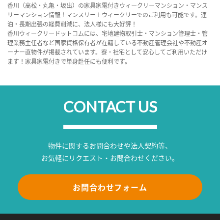
香川（高松・丸亀・坂出）の家具家電付きウィークリーマンション・マンス
リーマンション情報！マンスリー＋ウィークリーでのご利用も可能です。連
泊・長期出張の経費削減に、法人様にも大好評！
香川ウィークリードットコムには、宅地建物取引士・マンション管理士・管
理業務主任者など国家資格保有者が在籍している不動産管理会社や不動産オ
ーナー直物件が掲載されています。寮・社宅として安心してご利用いただけ
ます！家具家電付きで単身赴任にも便利です。
CONTACT US
物件に関するお問合わせや法人契約等、
お気軽にリクエスト・お問合わせください。
お問合わせフォーム