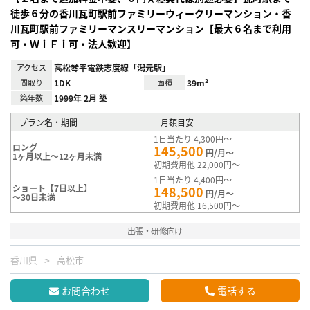
徒歩６分の香川瓦町駅前ファミリーウィークリーマンション・香
川瓦町駅前ファミリーマンスリーマンション【最大６名まで利用
可・ＷｉＦｉ可・法人歓迎】
アクセス
高松琴平電鉄志度線「潟元駅」
間取り
1DK
面積
39m²
築年数
1999年 2月 築
プラン名・期間
月額目安
1日当たり 4,300円～
ロング
145,500
円/月～
1ヶ月以上～12ヶ月未満
初期費用他 22,000円～
1日当たり 4,400円～
ショート【7日以上】
148,500
円/月～
～30日未満
初期費用他 16,500円～
出張・研修向け
香川県
高松市
お問合わせ
電話する