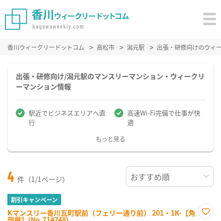
香川ウィークリードットコム
高松市
潟元駅
出張・研修向けのウィ
出張・研修向け/潟元駅のマンスリーマンション・ウィークリ
ーマンション情報
駅近でビジネスエリアへ直
高速Wi-Fi完備で仕事が快
行
適
もっと見る
4
件（1/1ページ）
割引キャンペーン
Kマンスリー香川瓦町駅前（フェリー通り前） 201・1K-【角
部屋】(No.714748)