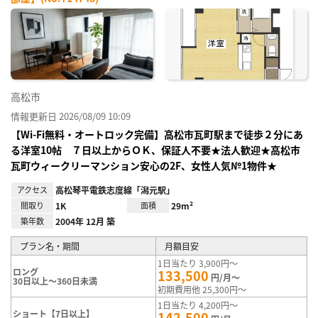
お気
に入
り登
録
高松市
情報更新日 2026/08/09 10:09
【Wi-Fi無料・オートロック完備】高松市瓦町駅まで徒歩２分にあ
る洋室10帖 ７日以上からＯＫ、保証人不要★法人歓迎★高松市
瓦町ウィークリーマンション安心の2F、女性人気№1物件★
アクセス
高松琴平電鉄志度線「潟元駅」
間取り
1K
面積
29m²
築年数
2004年 12月 築
プラン名・期間
月額目安
1日当たり 3,900円～
ロング
133,500
円/月～
30日以上～360日未満
初期費用他 25,300円～
1日当たり 4,200円～
ショート【7日以上】
142,500