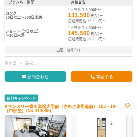
プラン名・期間
月額目安
1日当たり 3,900円～
ロング
133,500
円/月～
30日以上～360日未満
初期費用他 25,300円～
1日当たり 4,300円～
ショート【7日以上】
145,500
円/月～
～30日未満
初期費用他 19,800円～
出張・研修向け
香川県
高松市
お問合わせ
電話する
割引キャンペーン
Kマンスリー香川高松大学前（さぬき東街道前） 103・1K-
【中部屋】(No.313006)
お気
に入
り登
録