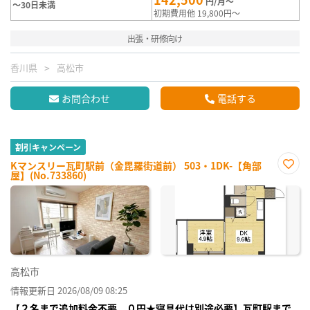
円/月～
～30日未満
初期費用他 19,800円～
出張・研修向け
香川県
高松市
お問合わせ
電話する
割引キャンペーン
Kマンスリー瓦町駅前（金毘羅街道前） 503・1DK-【角部
屋】(No.733860)
お気
に入
り登
録
高松市
情報更新日 2026/08/09 08:25
【２名まで追加料金不要、０円★寝具代は別途必要】瓦町駅まで