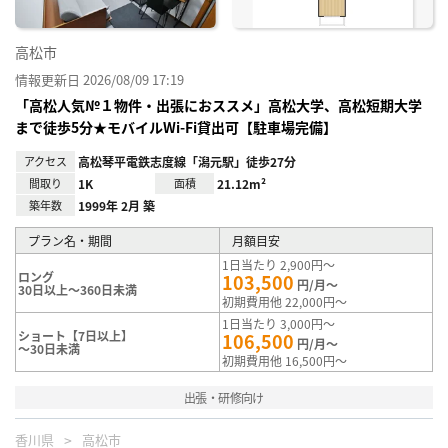
高松市
情報更新日 2026/08/09 17:19
「高松人気№１物件・出張におススメ」高松大学、高松短期大学
まで徒歩5分★モバイルWi-Fi貸出可【駐車場完備】
アクセス
高松琴平電鉄志度線「潟元駅」徒歩27分
間取り
1K
面積
21.12m²
築年数
1999年 2月 築
プラン名・期間
月額目安
1日当たり 2,900円～
ロング
103,500
円/月～
30日以上～360日未満
初期費用他 22,000円～
1日当たり 3,000円～
ショート【7日以上】
106,500
円/月～
～30日未満
初期費用他 16,500円～
出張・研修向け
香川県
高松市