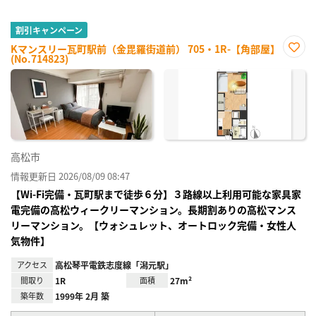
割引キャンペーン
Kマンスリー瓦町駅前（金毘羅街道前） 705・1R-【角部屋】
(No.714823)
お気
に入
り登
録
高松市
情報更新日 2026/08/09 08:47
【Wi-Fi完備・瓦町駅まで徒歩６分】３路線以上利用可能な家具家
電完備の高松ウィークリーマンション。長期割ありの高松マンス
リーマンション。【ウォシュレット、オートロック完備・女性人
気物件】
アクセス
高松琴平電鉄志度線「潟元駅」
間取り
1R
面積
27m²
築年数
1999年 2月 築