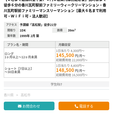
徒歩６分の香川瓦町駅前ファミリーウィークリーマンション・香
川瓦町駅前ファミリーマンスリーマンション【最大６名まで利用
可・ＷｉＦｉ可・法人歓迎】
アクセス
予讃線「高松駅」徒歩21分
間取り
1DK
面積
39m²
築年数
1999年 2月 築
プラン名・期間
月額目安
1日当たり 4,300円～
ロング
145,500
円/月～
1ヶ月以上～12ヶ月未満
初期費用他 22,000円～
1日当たり 4,400円～
ショート【7日以上】
148,500
円/月～
～30日未満
初期費用他 16,500円～
学生向け
香川県
高松市
お問合わせ
電話する