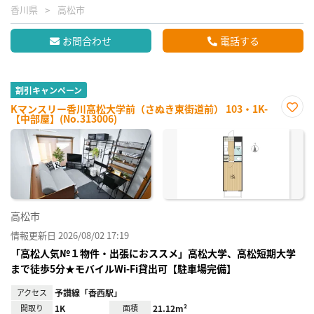
香川県
高松市
お問合わせ
電話する
割引キャンペーン
Kマンスリー香川高松大学前（さぬき東街道前） 103・1K-
【中部屋】(No.313006)
お気
に入
り登
録
高松市
情報更新日 2026/08/02 17:19
「高松人気№１物件・出張におススメ」高松大学、高松短期大学
まで徒歩5分★モバイルWi-Fi貸出可【駐車場完備】
アクセス
予讃線「香西駅」
間取り
1K
面積
21.12m²