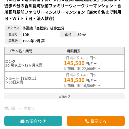
徒歩６分の香川瓦町駅前ファミリーウィークリーマンション・香
川瓦町駅前ファミリーマンスリーマンション【最大６名まで利用
可・ＷｉＦｉ可・法人歓迎】
アクセス
予讃線「高松駅」徒歩21分
間取り
1DK
面積
39m²
築年数
1999年 2月 築
プラン名・期間
月額目安
1日当たり 4,300円～
ロング
145,500
円/月～
1ヶ月以上～12ヶ月未満
初期費用他 22,000円～
1日当たり 4,400円～
ショート【7日以上】
148,500
円/月～
～30日未満
初期費用他 16,500円～
wifiあり
香川県
高松市
お問合わせ
電話する