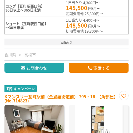
1日当たり 4,300円～
ロング【瓦町駅西口前】
145,500
円/月～
30日以上～365日未満
初期費用他 25,300円～
1日当たり 4,400円～
ショート【瓦町駅西口前】
148,500
円/月～
～30日未満
初期費用他 19,800円～
wifiあり
香川県
高松市
お問合わせ
電話する
割引キャンペーン
Kマンスリー瓦町駅前（金毘羅街道前） 705・1R-【角部屋】
(No.714823)
お気
に入
り登
録