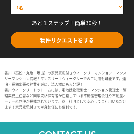
あと１ステップ！簡単30秒！
物件リクエストをする
香川（高松・丸亀・坂出）の家具家電付きウィークリーマンション・マンス
リーマンション情報！マンスリー＋ウィークリーでのご利用も可能です。連
泊・長期出張の経費削減に、法人様にも大好評！
香川ウィークリードットコムには、宅地建物取引士・マンション管理士・管
理業務主任者など国家資格保有者が在籍している不動産管理会社や不動産オ
ーナー直物件が掲載されています。寮・社宅として安心してご利用いただけ
ます！家具家電付きで単身赴任にも便利です。