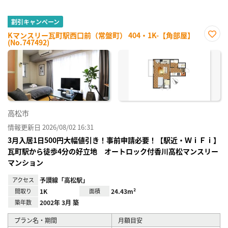
割引キャンペーン
Kマンスリー瓦町駅西口前（常盤町） 404・1K-【角部屋】
(No.747492)
お気
に入
り登
録
高松市
情報更新日 2026/08/02 16:31
3月入居1日500円大幅値引き！事前申請必要！【駅近・ＷｉＦｉ】
瓦町駅から徒歩4分の好立地 オートロック付香川高松マンスリー
マンション
アクセス
予讃線「高松駅」
間取り
1K
面積
24.43m²
築年数
2002年 3月 築
プラン名・期間
月額目安