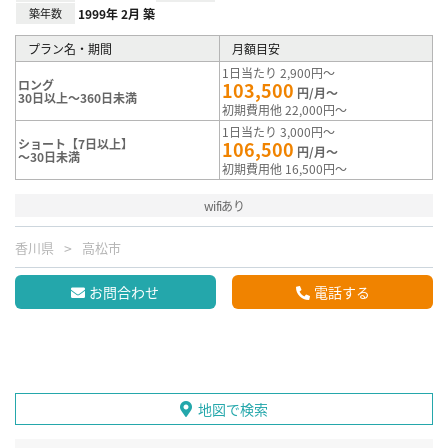
築年数
1999年 2月 築
プラン名・期間
月額目安
1日当たり 2,900円～
ロング
103,500
円/月～
30日以上～360日未満
初期費用他 22,000円～
1日当たり 3,000円～
ショート【7日以上】
106,500
円/月～
～30日未満
初期費用他 16,500円～
wifiあり
香川県
高松市
お問合わせ
電話する
地図で検索