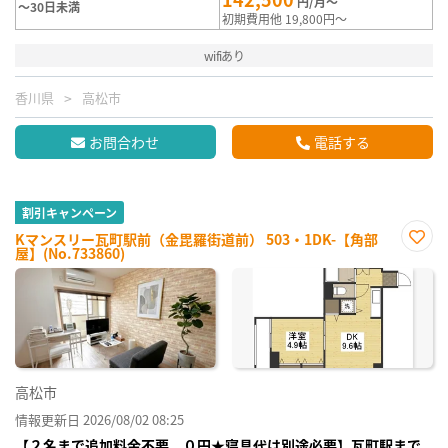
円/月～
～30日未満
初期費用他 19,800円～
wifiあり
香川県
高松市
お問合わせ
電話する
割引キャンペーン
Kマンスリー瓦町駅前（金毘羅街道前） 503・1DK-【角部
屋】(No.733860)
お気
に入
り登
録
高松市
情報更新日 2026/08/02 08:25
【２名まで追加料金不要、０円★寝具代は別途必要】瓦町駅まで