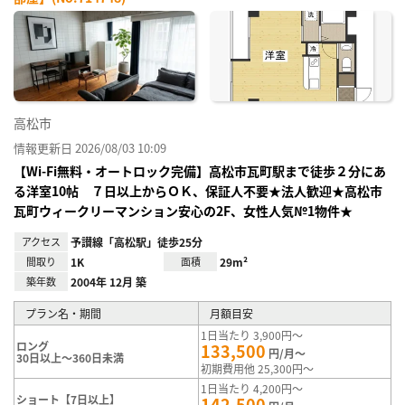
お気
に入
り登
録
高松市
情報更新日 2026/08/03 10:09
【Wi-Fi無料・オートロック完備】高松市瓦町駅まで徒歩２分にあ
る洋室10帖 ７日以上からＯＫ、保証人不要★法人歓迎★高松市
瓦町ウィークリーマンション安心の2F、女性人気№1物件★
アクセス
予讃線「高松駅」徒歩25分
間取り
1K
面積
29m²
築年数
2004年 12月 築
プラン名・期間
月額目安
1日当たり 3,900円～
ロング
133,500
円/月～
30日以上～360日未満
初期費用他 25,300円～
1日当たり 4,200円～
ショート【7日以上】
142,500