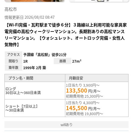
高松市
情報更新日 2026/08/02 08:47
【Wi-Fi完備・瓦町駅まで徒歩６分】３路線以上利用可能な家具家
電完備の高松ウィークリーマンション。長期割ありの高松マンス
リーマンション。【ウォシュレット、オートロック完備・女性人
気物件】
アクセス
予讃線「高松駅」徒歩21分
間取り
1R
面積
27m²
築年数
1999年 2月 築
プラン名・期間
月額目安
1日当たり 3,900円～
ロング
133,500
円/月～
30日以上～360日未満
初期費用他 25,300円～
1日当たり 4,300円～
ショート【7日以上】
145,500
円/月～
～30日未満
初期費用他 19,800円～
wifiあり