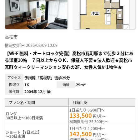
り登
録
高松市
情報更新日 2026/08/09 10:09
【Wi-Fi無料・オートロック完備】高松市瓦町駅まで徒歩２分にあ
る洋室10帖 ７日以上からＯＫ、保証人不要★法人歓迎★高松市
瓦町ウィークリーマンション安心の2F、女性人気№1物件★
アクセス
予讃線「高松駅」徒歩25分
間取り
1K
面積
29m²
築年数
2004年 12月 築
プラン名・期間
月額目安
1日当たり 3,900円～
ロング
133,500
円/月～
30日以上～360日未満
初期費用他 25,300円～
1日当たり 4,200円～
ショート【7日以上】
142,500
円/月～
～30日未満
初期費用他 19,800円～