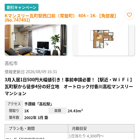
割引キャンペーン
Kマンスリー瓦町駅西口前（常盤町） 404・1K-【角部屋】
(No.747492)
お気
に入
り登
録
高松市
情報更新日 2026/08/09 16:31
3月入居1日500円大幅値引き！事前申請必要！【駅近・ＷｉＦｉ】
瓦町駅から徒歩4分の好立地 オートロック付香川高松マンスリー
マンション
アクセス
予讃線「高松駅」
間取り
1K
面積
24.43m²
築年数
2002年 3月 築
プラン名・期間
月額目安
1日当たり 4,300円～