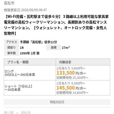
高松市
情報更新日 2026/08/09 08:47
【Wi-Fi完備・瓦町駅まで徒歩６分】３路線以上利用可能な家具家
電完備の高松ウィークリーマンション。長期割ありの高松マンス
リーマンション。【ウォシュレット、オートロック完備・女性人
気物件】
アクセス
予讃線「高松駅」徒歩21分
間取り
1R
面積
27m²
築年数
1999年 2月 築
プラン名・期間
月額目安
1日当たり 3,900円～
ロング
133,500
円/月～
30日以上～360日未満
初期費用他 25,300円～
1日当たり 4,300円～
ショート【7日以上】
145,500
円/月～
～30日未満
初期費用他 19,800円～
特急対応可
香川県
高松市