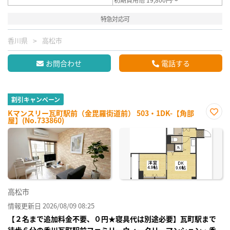
特急対応可
香川県
高松市
お問合わせ
電話する
割引キャンペーン
Kマンスリー瓦町駅前（金毘羅街道前） 503・1DK-【角部
屋】(No.733860)
お気
に入
り登
録
高松市
情報更新日 2026/08/09 08:25
【２名まで追加料金不要、０円★寝具代は別途必要】瓦町駅まで
徒歩６分の香川瓦町駅前ファミリーウィークリーマンション・香