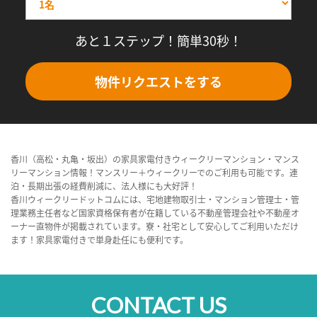
あと１ステップ！簡単30秒！
物件リクエストをする
香川（高松・丸亀・坂出）の家具家電付きウィークリーマンション・マンス
リーマンション情報！マンスリー＋ウィークリーでのご利用も可能です。連
泊・長期出張の経費削減に、法人様にも大好評！
香川ウィークリードットコムには、宅地建物取引士・マンション管理士・管
理業務主任者など国家資格保有者が在籍している不動産管理会社や不動産オ
ーナー直物件が掲載されています。寮・社宅として安心してご利用いただけ
ます！家具家電付きで単身赴任にも便利です。
CONTACT US