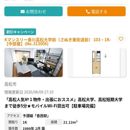
お問合わせ
電話する
割引キャンペーン
Kマンスリー香川高松大学前（さぬき東街道前） 103・1K-
【中部屋】(No.313006)
お気
に入
り登
録
高松市
情報更新日 2026/08/09 17:19
「高松人気№１物件・出張におススメ」高松大学、高松短期大学
まで徒歩5分★モバイルWi-Fi貸出可【駐車場完備】
アクセス
予讃線「香西駅」
間取り
1K
面積
21.12m²
築年数
1999年 2月 築