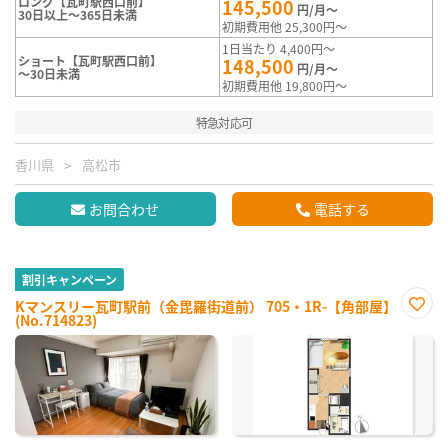
ロング【瓦町駅西口前】
145,500
円/月～
30日以上～365日未満
初期費用他 25,300円～
1日当たり 4,400円～
ショート【瓦町駅西口前】
148,500
円/月～
～30日未満
初期費用他 19,800円～
特急対応可
香川県
高松市
お問合わせ
電話する
割引キャンペーン
Kマンスリー瓦町駅前（金毘羅街道前） 705・1R-【角部屋】
(No.714823)
お気
に入
り登
録