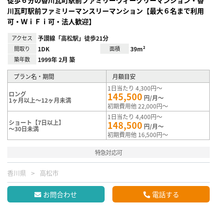
川瓦町駅前ファミリーマンスリーマンション【最大６名まで利用
可・ＷｉＦｉ可・法人歓迎】
アクセス
予讃線「高松駅」徒歩21分
間取り
1DK
面積
39m²
築年数
1999年 2月 築
プラン名・期間
月額目安
1日当たり 4,300円～
ロング
145,500
円/月～
1ヶ月以上～12ヶ月未満
初期費用他 22,000円～
1日当たり 4,400円～
ショート【7日以上】
148,500
円/月～
～30日未満
初期費用他 16,500円～
特急対応可
香川県
高松市
お問合わせ
電話する