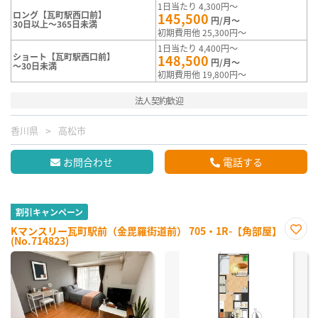
1日当たり 4,300円～
ロング【瓦町駅西口前】
145,500
円/月～
30日以上～365日未満
初期費用他 25,300円～
1日当たり 4,400円～
ショート【瓦町駅西口前】
148,500
円/月～
～30日未満
初期費用他 19,800円～
法人契約歓迎
香川県
高松市
お問合わせ
電話する
割引キャンペーン
Kマンスリー瓦町駅前（金毘羅街道前） 705・1R-【角部屋】
(No.714823)
お気
に入
り登
録