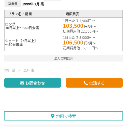
築年数
1999年 2月 築
プラン名・期間
月額目安
1日当たり 2,900円～
ロング
103,500
円/月～
30日以上～360日未満
初期費用他 22,000円～
1日当たり 3,000円～
ショート【7日以上】
106,500
円/月～
～30日未満
初期費用他 16,500円～
法人契約歓迎
香川県
高松市
お問合わせ
電話する
地図で検索