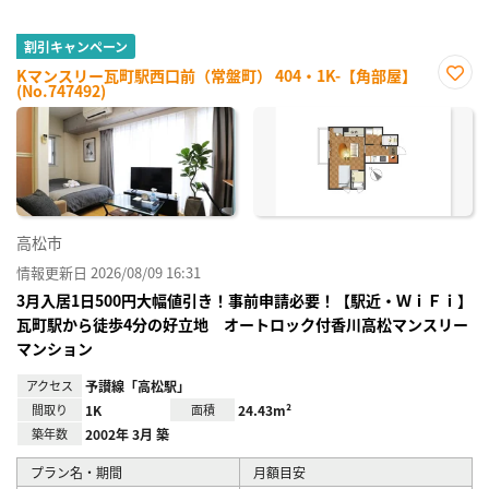
割引キャンペーン
Kマンスリー瓦町駅西口前（常盤町） 404・1K-【角部屋】
(No.747492)
お気
に入
り登
録
高松市
情報更新日 2026/08/09 16:31
3月入居1日500円大幅値引き！事前申請必要！【駅近・ＷｉＦｉ】
瓦町駅から徒歩4分の好立地 オートロック付香川高松マンスリー
マンション
アクセス
予讃線「高松駅」
間取り
1K
面積
24.43m²
築年数
2002年 3月 築
プラン名・期間
月額目安