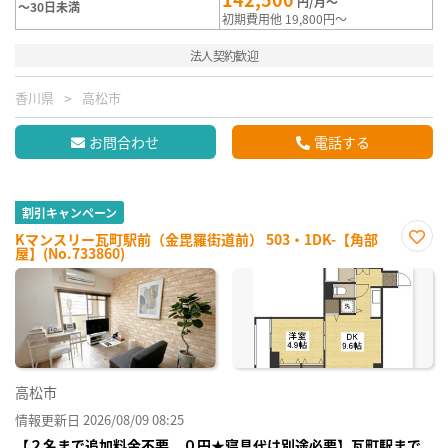
円/月～
～30日未満
初期費用他 19,800円～
法人契約歓迎
香川県
高松市
お問合わせ
電話する
割引キャンペーン
Kマンスリー瓦町駅前（金毘羅街道前） 503・1DK-【角部
屋】(No.733860)
お気
に入
り登
録
高松市
情報更新日 2026/08/09 08:25
【２名まで追加料金不要、０円★寝具代は別途必要】瓦町駅まで