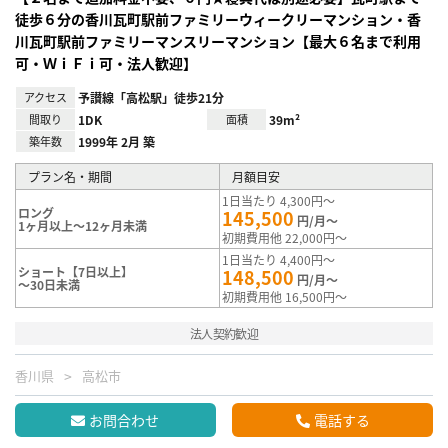
徒歩６分の香川瓦町駅前ファミリーウィークリーマンション・香
川瓦町駅前ファミリーマンスリーマンション【最大６名まで利用
可・ＷｉＦｉ可・法人歓迎】
アクセス
予讃線「高松駅」徒歩21分
間取り
1DK
面積
39m²
築年数
1999年 2月 築
プラン名・期間
月額目安
1日当たり 4,300円～
ロング
145,500
円/月～
1ヶ月以上～12ヶ月未満
初期費用他 22,000円～
1日当たり 4,400円～
ショート【7日以上】
148,500
円/月～
～30日未満
初期費用他 16,500円～
法人契約歓迎
香川県
高松市
お問合わせ
電話する