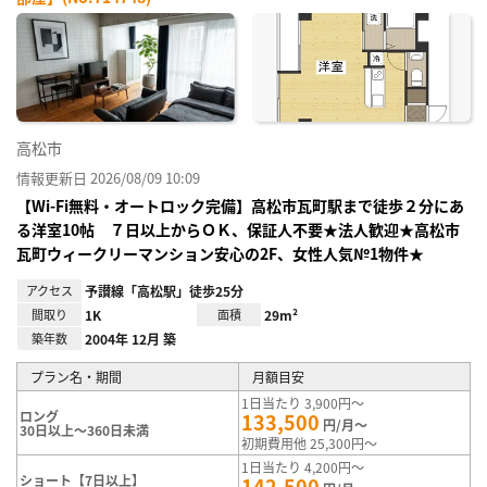
お気
に入
り登
録
高松市
情報更新日 2026/08/09 10:09
【Wi-Fi無料・オートロック完備】高松市瓦町駅まで徒歩２分にあ
る洋室10帖 ７日以上からＯＫ、保証人不要★法人歓迎★高松市
瓦町ウィークリーマンション安心の2F、女性人気№1物件★
アクセス
予讃線「高松駅」徒歩25分
間取り
1K
面積
29m²
築年数
2004年 12月 築
プラン名・期間
月額目安
1日当たり 3,900円～
ロング
133,500
円/月～
30日以上～360日未満
初期費用他 25,300円～
1日当たり 4,200円～
ショート【7日以上】
142,500