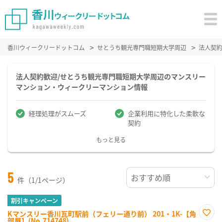
香川ウィークリードットコム
せとうち観光専門職短期大学周辺
法人契
法人契約歓迎/せとうち観光専門職短期大学周辺のマンスリー
マンション・ウィークリーマンション情報
経理処理がスムーズ
企業利用に特化した柔軟な
契約
もっと見る
5
件（1/1ページ）
割引キャンペーン
Kマンスリー香川瓦町駅前（フェリー通り前） 201・1K-【角
部屋】(No.714748)