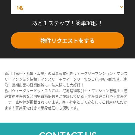
あと１ステップ！簡単30秒！
物件リクエストをする
香川（高松・丸亀・坂出）の家具家電付きウィークリーマンション・マンス
リーマンション情報！マンスリー＋ウィークリーでのご利用も可能です。連
泊・長期出張の経費削減に、法人様にも大好評！
香川ウィークリードットコムには、宅地建物取引士・マンション管理士・管
理業務主任者など国家資格保有者が在籍している不動産管理会社や不動産オ
ーナー直物件が掲載されています。寮・社宅として安心してご利用いただけ
ます！家具家電付きで単身赴任にも便利です。