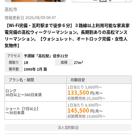
高松市
情報更新日 2026/08/09 08:47
【Wi-Fi完備・瓦町駅まで徒歩６分】３路線以上利用可能な家具家
電完備の高松ウィークリーマンション。長期割ありの高松マンス
リーマンション。【ウォシュレット、オートロック完備・女性人
気物件】
アクセス
予讃線「高松駅」徒歩21分
間取り
1R
面積
27m²
築年数
1999年 2月 築
プラン名・期間
月額目安
1日当たり 3,900円～
ロング
133,500
円/月～
30日以上～360日未満
初期費用他 25,300円～
1日当たり 4,300円～
ショート【7日以上】
145,500
円/月～
～30日未満
初期費用他 19,800円～
法人契約歓迎