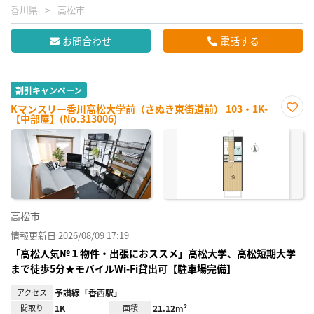
香川県
高松市
お問合わせ
電話する
割引キャンペーン
Kマンスリー香川高松大学前（さぬき東街道前） 103・1K-
【中部屋】(No.313006)
お気
に入
り登
録
高松市
情報更新日 2026/08/09 17:19
「高松人気№１物件・出張におススメ」高松大学、高松短期大学
まで徒歩5分★モバイルWi-Fi貸出可【駐車場完備】
アクセス
予讃線「香西駅」
間取り
1K
面積
21.12m²