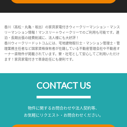
香川（高松・丸亀・坂出）の家具家電付きウィークリーマンション・マンス
リーマンション情報！マンスリー＋ウィークリーでのご利用も可能です。連
泊・長期出張の経費削減に、法人様にも大好評！
香川ウィークリードットコムには、宅地建物取引士・マンション管理士・管
理業務主任者など国家資格保有者が在籍している不動産管理会社や不動産オ
ーナー直物件が掲載されています。寮・社宅として安心してご利用いただけ
ます！家具家電付きで単身赴任にも便利です。
CONTACT US
物件に関するお問合わせや法人契約等、
お気軽にリクエスト・お問合わせください。