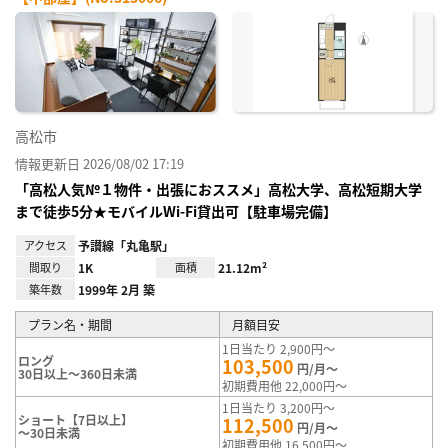
お気
に入
り登
録
高松市
情報更新日 2026/08/02 17:19
「高松人気№１物件・出張におススメ」高松大学、高松短期大学
まで徒歩5分★モバイルWi-Fi貸出可【駐車場完備】
アクセス
予讃線「丸亀駅」
間取り
1K
面積
21.12m²
築年数
1999年 2月 築
プラン名・期間
月額目安
1日当たり 2,900円～
ロング
103,500
円/月～
30日以上～360日未満
初期費用他 22,000円～
1日当たり 3,200円～
ショート【7日以上】
112,500
円/月～
～30日未満
初期費用他 16,500円～