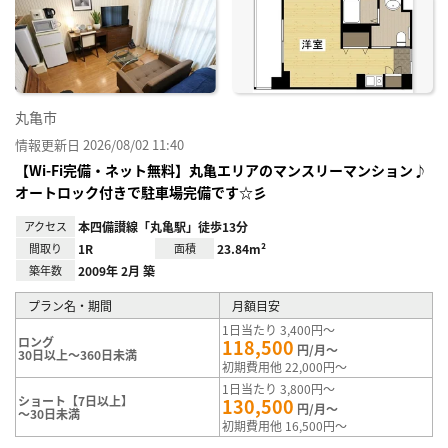
り登
録
丸亀市
情報更新日 2026/08/02 11:40
【Wi-Fi完備・ネット無料】丸亀エリアのマンスリーマンション♪
オートロック付きで駐車場完備です☆彡
アクセス
本四備讃線「丸亀駅」徒歩13分
間取り
1R
面積
23.84m²
築年数
2009年 2月 築
プラン名・期間
月額目安
1日当たり 3,400円～
ロング
118,500
円/月～
30日以上～360日未満
初期費用他 22,000円～
1日当たり 3,800円～
ショート【7日以上】
130,500
円/月～
～30日未満
初期費用他 16,500円～