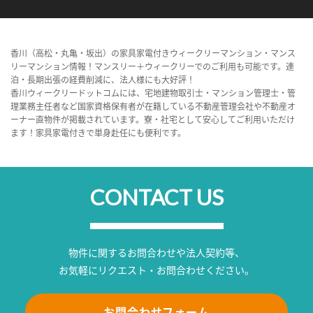
香川（高松・丸亀・坂出）の家具家電付きウィークリーマンション・マンス
リーマンション情報！マンスリー＋ウィークリーでのご利用も可能です。連
泊・長期出張の経費削減に、法人様にも大好評！
香川ウィークリードットコムには、宅地建物取引士・マンション管理士・管
理業務主任者など国家資格保有者が在籍している不動産管理会社や不動産オ
ーナー直物件が掲載されています。寮・社宅として安心してご利用いただけ
ます！家具家電付きで単身赴任にも便利です。
CONTACT US
物件に関するお問合わせや法人契約等、
お気軽にリクエスト・お問合わせください。
お問合わせフォーム