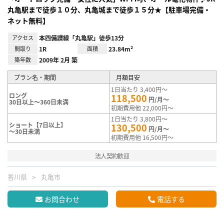
丸亀駅まで徒歩１０分、丸亀城まで徒歩１５分★【駐車場完備・
ネット無料】
アクセス
本四備讃線「丸亀駅」徒歩13分
間取り
1R
面積
23.84m²
築年数
2009年 2月 築
プラン名・期間
月額目安
1日当たり 3,400円～
ロング
118,500
円/月～
30日以上～360日未満
初期費用他 22,000円～
1日当たり 3,800円～
ショート【7日以上】
130,500
円/月～
～30日未満
初期費用他 16,500円～
法人契約歓迎
香川県
丸亀市
お問合わせ
電話する