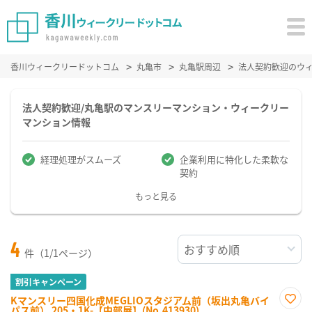
香川ウィークリードットコム
丸亀市
丸亀駅周辺
法人契約歓迎のウ
法人契約歓迎/丸亀駅のマンスリーマンション・ウィークリー
マンション情報
経理処理がスムーズ
企業利用に特化した柔軟な
契約
もっと見る
4
件（1/1ページ）
割引キャンペーン
Kマンスリー四国化成MEGLIOスタジアム前（坂出丸亀バイ
パス前） 205・1K-【中部屋】(No.413930)