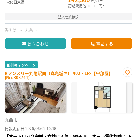
円/月～
～30日未満
初期費用他 16,500円～
法人契約歓迎
香川県
丸亀市
お問合わせ
電話する
割引キャンペーン
Kマンスリー丸亀駅南（丸亀城西） 402・1R-【中部屋】
(No.303741)
お気
に入
り登
録
丸亀市
情報更新日 2026/08/02 15:18
「オートロック完備・女性に人気」Wi-Fi可、オール電化物件♪JR