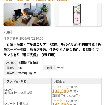
お気
に入
り登
録
丸亀市
情報更新日 2026/08/02 10:50
【丸亀・坂出・宇多津エリア】RC造、モバイルWi-Fi利用可能♪近
隣スーパー多数、飲食店多数、住みやすさ№１物件。長期割引プ
ランも有り「駐車完備」【Wi-Fi可】
アクセス
予讃線「丸亀駅」
間取り
1K
面積
25m²
築年数
2003年 1月 築
プラン名・期間
月額目安
1日当たり 3,900円～
ロング
133,500
円/月～
30日以上～365日未満
初期費用他 22,000円～
1日当たり 4,200円～
ショート【7日以上】
142,500