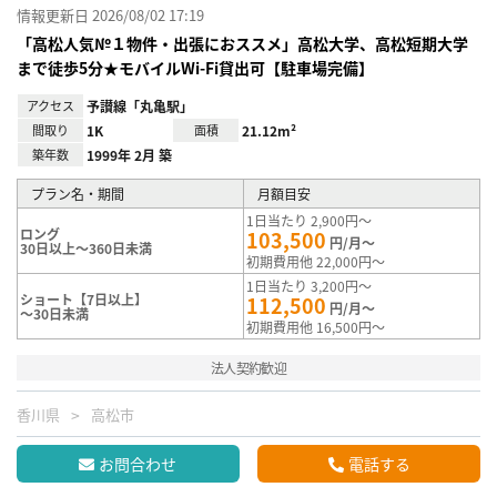
情報更新日 2026/08/02 17:19
「高松人気№１物件・出張におススメ」高松大学、高松短期大学
まで徒歩5分★モバイルWi-Fi貸出可【駐車場完備】
アクセス
予讃線「丸亀駅」
間取り
1K
面積
21.12m²
築年数
1999年 2月 築
プラン名・期間
月額目安
1日当たり 2,900円～
ロング
103,500
円/月～
30日以上～360日未満
初期費用他 22,000円～
1日当たり 3,200円～
ショート【7日以上】
112,500
円/月～
～30日未満
初期費用他 16,500円～
法人契約歓迎
香川県
高松市
お問合わせ
電話する