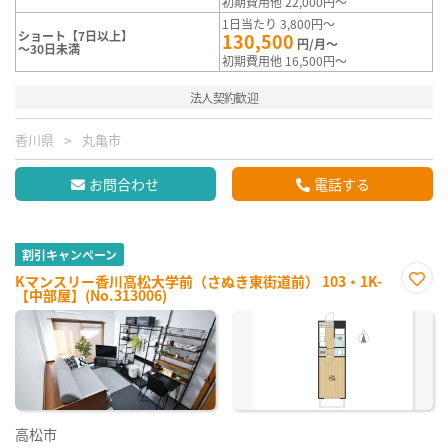
初期費用他 22,000円～
1日当たり 3,800円～
ショート【7日以上】
130,500
円/月～
～30日未満
初期費用他 16,500円～
法人契約歓迎
香川県
丸亀市
お問合わせ
電話する
割引キャンペーン
Kマンスリー香川高松大学前（さぬき東街道前） 103・1K-
【中部屋】(No.313006)
お気
に入
り登
録
高松市