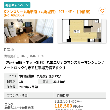
割引キャンペーン
Kマンスリー丸亀駅南（丸亀城西） 407・4F・【中部屋】
(No.482055)
お気
に入
り登
録
丸亀市
情報更新日 2026/08/02 11:40
【Wi-Fi完備・ネット無料】丸亀エリアのマンスリーマンション♪
オートロック付きで駐車場完備です☆彡
アクセス
本四備讃線「丸亀駅」徒歩13分
間取り
1R
面積
23.84m²
築年数
2009年 2月 築
プラン名・期間
月額目安
1日当たり 3,400円～
ロング
118,500
円/月～
30日以上～360日未満