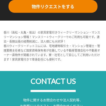
物件リクエストをする
香川（高松・丸亀・坂出）の家具家電付きウィークリーマンション・マンス
リーマンション情報！マンスリー＋ウィークリーでのご利用も可能です。連
泊・長期出張の経費削減に、法人様にも大好評！
香川ウィークリードットコムには、宅地建物取引士・マンション管理士・管
理業務主任者など国家資格保有者が在籍している不動産管理会社や不動産オ
ーナー直物件が掲載されています。寮・社宅として安心してご利用いただけ
ます！家具家電付きで単身赴任にも便利です。
CONTACT US
物件に関するお問合わせや法人契約等、
お気軽にリクエスト・お問合わせください。