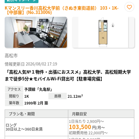
Kマンスリー香川高松大学前（さぬき東街道前） 103・1K-
【中部屋】(No.313006)
お気
に入
り登
録
高松市
情報更新日 2026/08/02 17:19
「高松人気№１物件・出張におススメ」高松大学、高松短期大学
まで徒歩5分★モバイルWi-Fi貸出可【駐車場完備】
アクセス
予讃線「丸亀駅」
間取り
1K
面積
21.12m²
築年数
1999年 2月 築
プラン名・期間
月額目安
1日当たり 2,900円～
ロング
103,500
円/月～
30日以上～360日未満
初期費用他 22,000円～