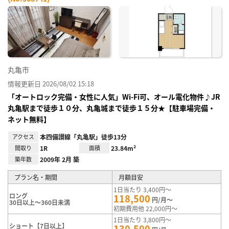
お気
に入
り登
録
丸亀市
情報更新日 2026/08/02 15:18
「オートロック完備・女性に人気」Wi-Fi可、オール電化物件♪JR
丸亀駅まで徒歩１０分、丸亀城まで徒歩１５分★【駐車場完備・
ネット無料】
アクセス
本四備讃線「丸亀駅」徒歩13分
間取り
1R
面積
23.84m²
築年数
2009年 2月 築
プラン名・期間
月額目安
1日当たり 3,400円～
ロング
118,500
円/月～
30日以上～360日未満
初期費用他 22,000円～
1日当たり 3,800円～
ショート【7日以上】
130,500