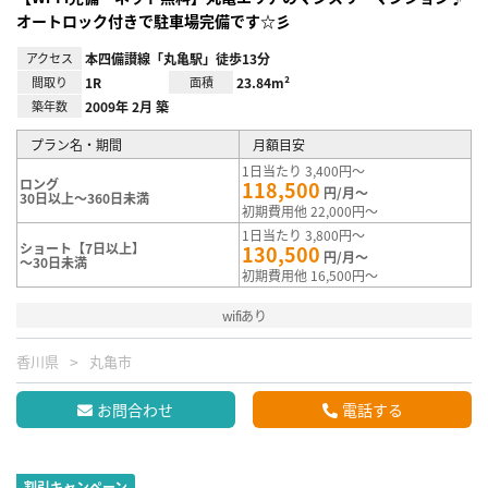
オートロック付きで駐車場完備です☆彡
アクセス
本四備讃線「丸亀駅」徒歩13分
間取り
1R
面積
23.84m²
築年数
2009年 2月 築
プラン名・期間
月額目安
1日当たり 3,400円～
ロング
118,500
円/月～
30日以上～360日未満
初期費用他 22,000円～
1日当たり 3,800円～
ショート【7日以上】
130,500
円/月～
～30日未満
初期費用他 16,500円～
wifiあり
香川県
丸亀市
お問合わせ
電話する
割引キャンペーン