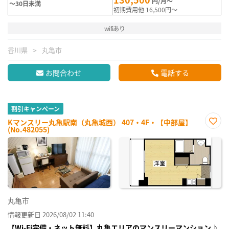
円/月～
～30日未満
初期費用他 16,500円～
wifiあり
香川県
丸亀市
お問合わせ
電話する
割引キャンペーン
Kマンスリー丸亀駅南（丸亀城西） 407・4F・【中部屋】
(No.482055)
お気
に入
り登
録
丸亀市
情報更新日 2026/08/02 11:40
【Wi-Fi完備・ネット無料】丸亀エリアのマンスリーマンション♪