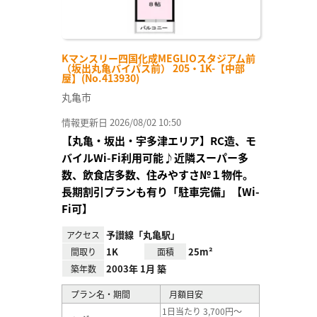
Kマンスリー四国化成MEGLIOスタジアム前
（坂出丸亀バイパス前） 205・1K-【中部
屋】(No.413930)
丸亀市
情報更新日 2026/08/02 10:50
【丸亀・坂出・宇多津エリア】RC造、モ
バイルWi-Fi利用可能♪近隣スーパー多
数、飲食店多数、住みやすさ№１物件。
長期割引プランも有り「駐車完備」【Wi-
Fi可】
予讃線「丸亀駅」
アクセス
1K
25m²
間取り
面積
2003年 1月 築
築年数
プラン名・期間
月額目安
1日当たり 3,700円～