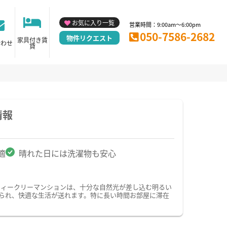
お気に入り一覧
営業時間：9:00am～6:00pm
050-7586-2682
物件リクエスト
家具付き賃
合わせ
貸
情報
適
晴れた日には洗濯物も安心
ウィークリーマンションは、十分な自然光が差し込む明るい
られ、快適な生活が送れます。特に長い時間お部屋に滞在