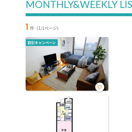
MONTHLY&WEEKLY LI
1
件（1/1ページ）
割引キャンペーン
お気
に入
り登
録