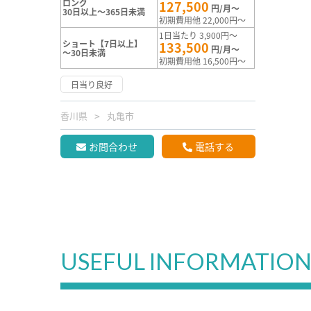
ロング
127,500
円/月～
30日以上～365日未満
初期費用他 22,000円～
1日当たり 3,900円～
ショート【7日以上】
133,500
円/月～
～30日未満
初期費用他 16,500円～
日当り良好
香川県
丸亀市
お問合わせ
電話する
USEFUL INFORMATIO