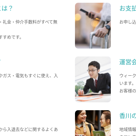
とは？
お支
・礼金・仲介手数料がすべて無
お申し
すすめです。
て
運営
やガス・電気もすぐに使え、入
ウィー
います
お客様
香川
から入退去などに関するよくあ
地域情